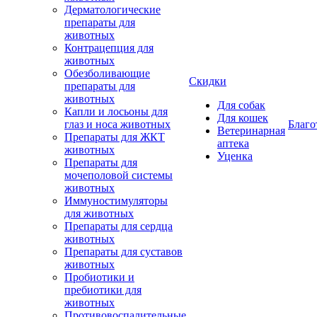
Дерматологические
препараты для
животных
Контрацепция для
животных
Обезболивающие
Скидки
препараты для
животных
Для собак
Капли и лосьоны для
Для кошек
глаз и носа животных
Благо
Ветеринарная
Препараты для ЖКТ
аптека
животных
Уценка
Препараты для
мочеполовой системы
животных
Иммуностимуляторы
для животных
Препараты для сердца
животных
Препараты для суставов
животных
Пробиотики и
пребиотики для
животных
Противовоспалительные