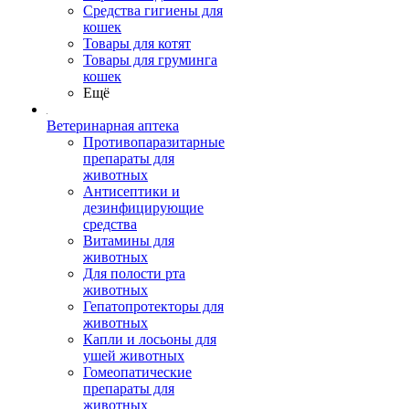
Средства гигиены для
кошек
Товары для котят
Товары для груминга
кошек
Ещё
Ветеринарная аптека
Противопаразитарные
препараты для
животных
Антисептики и
дезинфицирующие
средства
Витамины для
животных
Для полости рта
животных
Гепатопротекторы для
животных
Капли и лосьоны для
ушей животных
Гомеопатические
препараты для
животных