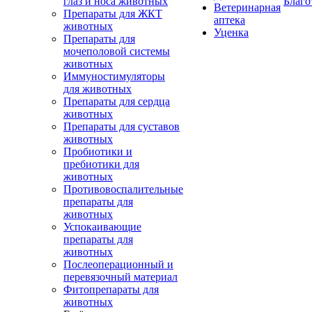
глаз и носа животных
Благо
Ветеринарная
Препараты для ЖКТ
аптека
животных
Уценка
Препараты для
мочеполовой системы
животных
Иммуностимуляторы
для животных
Препараты для сердца
животных
Препараты для суставов
животных
Пробиотики и
пребиотики для
животных
Противовоспалительные
препараты для
животных
Успокаивающие
препараты для
животных
Послеоперационный и
перевязочный материал
Фитопрепараты для
животных