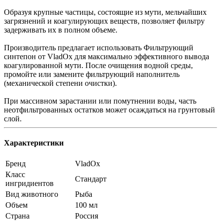
Образуя крупные частицы, состоящие из мути, мельчайших
загрязнений и коагулирующих веществ, позволяет фильтру
задерживать их в полном объеме.
Производитель предлагает использовать Фильтрующий
синтепон от VladOx для максимально эффективного вывода
коагулированной мути. После очищения водной среды,
промойте или замените фильтрующий наполнитель
(механической степени очистки).
При массивном зарастании или помутнении воды, часть
неотфильтрованных остатков может осаждаться на грунтовый
слой.
Характеристики
Бренд
VladOx
Класс
Стандарт
ингридиентов
Вид животного
Рыба
Объем
100 мл
Страна
Россия