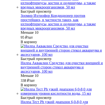
Быстрый просмотр
Зоомир Ихтиофор Кондиционер против
простейших, в частности таких, как
ихтиофтириусы, костии и оодиниумы, а также
вредных микроорганизмов, 50 мл
Меньше 10
95
₽
/шт
В корзину
Быстрый просмотр
Нилпа Акваклин Средство для очистки внешней и
внутренней сторон стекол аквариума и
аксессуаров, 100 мл
Меньше 10
338
₽
/шт
В корзину
Быстрый просмотр
Нилпа Тест Ph узкий диапазон 6,0-8,0 для