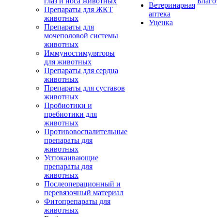
глаз и носа животных
Благо
Ветеринарная
Препараты для ЖКТ
аптека
животных
Уценка
Препараты для
мочеполовой системы
животных
Иммуностимуляторы
для животных
Препараты для сердца
животных
Препараты для суставов
животных
Пробиотики и
пребиотики для
животных
Противовоспалительные
препараты для
животных
Успокаивающие
препараты для
животных
Послеоперационный и
перевязочный материал
Фитопрепараты для
животных