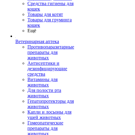
Средства гигиены для
кошек
Товары для котят
Товары для груминга
кошек
Ещё
Ветеринарная аптека
Противопаразитарные
препараты для
животных
Антисептики и
дезинфицирующие
средства
Витамины для
животных
Для полости рта
животных
Гепатопротекторы для
животных
Капли и лосьоны для
ушей животных
Гомеопатические
препараты для
животных