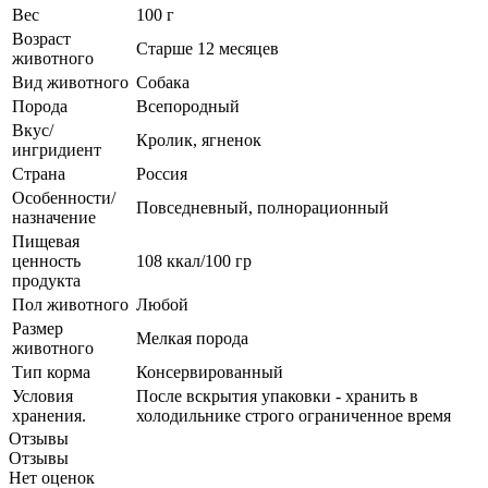
Вес
100 г
Возраст
Старше 12 месяцев
животного
Вид животного
Собака
Порода
Всепородный
Вкус/
Кролик, ягненок
ингридиент
Страна
Россия
Особенности/
Повседневный, полнорационный
назначение
Пищевая
ценность
108 ккал/100 гр
продукта
Пол животного
Любой
Размер
Мелкая порода
животного
Тип корма
Консервированный
Условия
После вскрытия упаковки - хранить в
хранения.
холодильнике строго ограниченное время
Отзывы
Отзывы
Нет оценок