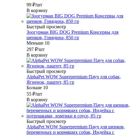
99
₽
/шт
В корзину
Быстрый просмотр
Зоогурман BIG DOG Premium Консервы для
щенков, Говядина, 850 гр
Меньше 10
297
₽
/шт
В корзину
Быстрый просмотр
AlphaPet WOW Superpremium Пауч для собак,
Ягненок, паштет, 85 гр
Больше 10
55
₽
/шт
В корзину
Быстрый просмотр
AlphaPet WOW Superpremium Пауч для щенков,
беременных и кормящих собак, Индейка с