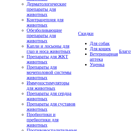
Дерматологические
препараты для
животных
Контрацепция для
животных
Обезболивающие
Скидки
препараты для
животных
Для собак
Капли и лосьоны для
Для кошек
глаз и носа животных
Благо
Ветеринарная
Препараты для ЖКТ
аптека
животных
Уценка
Препараты для
мочеполовой системы
животных
Иммуностимуляторы
для животных
Препараты для сердца
животных
Препараты для суставов
животных
Пробиотики и
пребиотики для
животных
Противовоспалительные