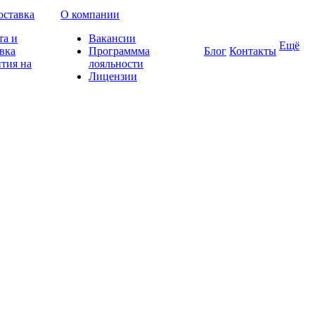
оставка
О компании
та и
Вакансии
Ещё
вка
Программма
Блог
Контакты
тия на
лояльности
Лицензии