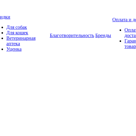
идки
Оплата и д
Для собак
Опла
Для кошек
Благотворительность
Бренды
доста
Ветеринарная
Гаран
аптека
товар
Уценка