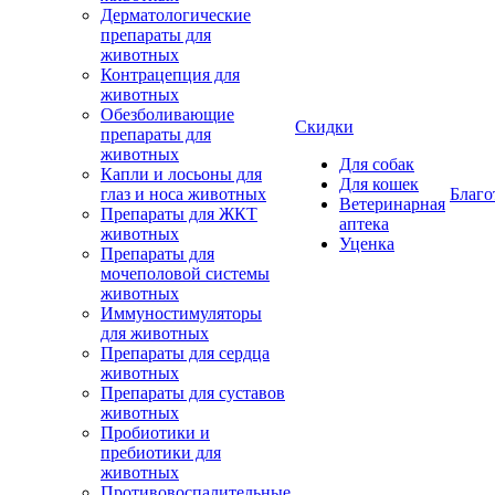
Дерматологические
препараты для
животных
Контрацепция для
животных
Обезболивающие
Скидки
препараты для
животных
Для собак
Капли и лосьоны для
Для кошек
глаз и носа животных
Благо
Ветеринарная
Препараты для ЖКТ
аптека
животных
Уценка
Препараты для
мочеполовой системы
животных
Иммуностимуляторы
для животных
Препараты для сердца
животных
Препараты для суставов
животных
Пробиотики и
пребиотики для
животных
Противовоспалительные