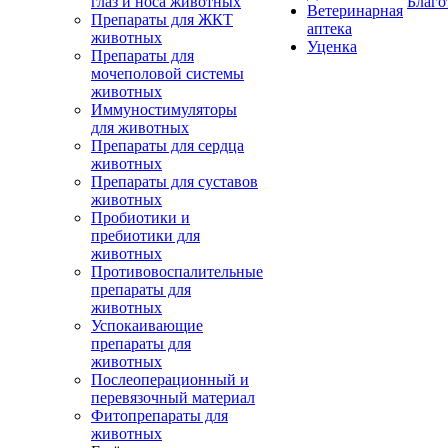
глаз и носа животных
Благо
Ветеринарная
Препараты для ЖКТ
аптека
животных
Уценка
Препараты для
мочеполовой системы
животных
Иммуностимуляторы
для животных
Препараты для сердца
животных
Препараты для суставов
животных
Пробиотики и
пребиотики для
животных
Противовоспалительные
препараты для
животных
Успокаивающие
препараты для
животных
Послеоперационный и
перевязочный материал
Фитопрепараты для
животных