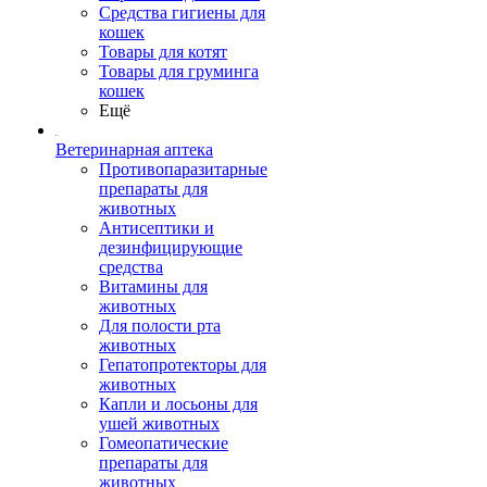
Средства гигиены для
кошек
Товары для котят
Товары для груминга
кошек
Ещё
Ветеринарная аптека
Противопаразитарные
препараты для
животных
Антисептики и
дезинфицирующие
средства
Витамины для
животных
Для полости рта
животных
Гепатопротекторы для
животных
Капли и лосьоны для
ушей животных
Гомеопатические
препараты для
животных