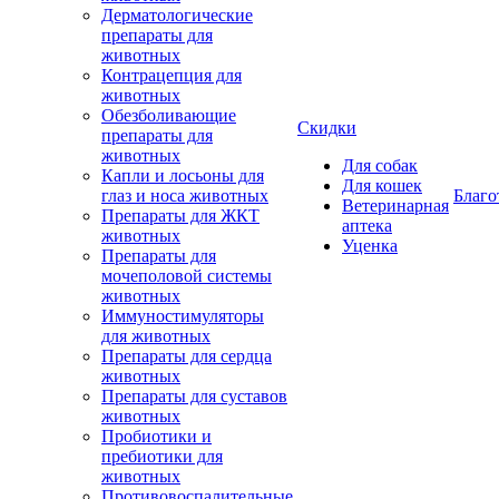
Дерматологические
препараты для
животных
Контрацепция для
животных
Обезболивающие
Скидки
препараты для
животных
Для собак
Капли и лосьоны для
Для кошек
глаз и носа животных
Благо
Ветеринарная
Препараты для ЖКТ
аптека
животных
Уценка
Препараты для
мочеполовой системы
животных
Иммуностимуляторы
для животных
Препараты для сердца
животных
Препараты для суставов
животных
Пробиотики и
пребиотики для
животных
Противовоспалительные