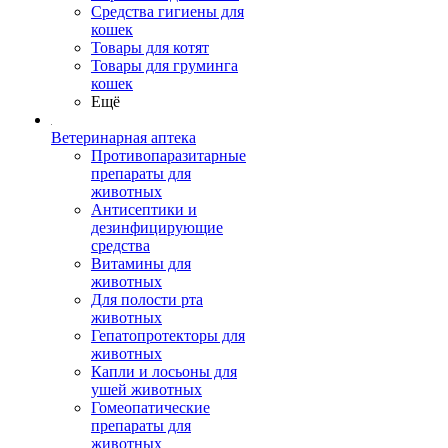
Средства гигиены для
кошек
Товары для котят
Товары для груминга
кошек
Ещё
Ветеринарная аптека
Противопаразитарные
препараты для
животных
Антисептики и
дезинфицирующие
средства
Витамины для
животных
Для полости рта
животных
Гепатопротекторы для
животных
Капли и лосьоны для
ушей животных
Гомеопатические
препараты для
животных