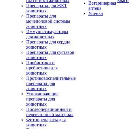
глаз и носа животных
Благо
Ветеринарная
Препараты для ЖКТ
аптека
животных
Уценка
Препараты для
мочеполовой системы
животных
Иммуностимуляторы
для животных
Препараты для сердца
животных
Препараты для суставов
животных
Пробиотики и
пребиотики для
животных
Противовоспалительные
препараты для
животных
Успокаивающие
препараты для
животных
Послеоперационный и
перевязочный материал
Фитопрепараты для
животных