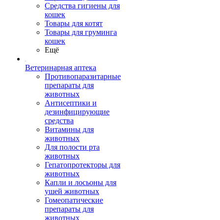
Средства гигиены для
кошек
Товары для котят
Товары для груминга
кошек
Ещё
Ветеринарная аптека
Противопаразитарные
препараты для
животных
Антисептики и
дезинфицирующие
средства
Витамины для
животных
Для полости рта
животных
Гепатопротекторы для
животных
Капли и лосьоны для
ушей животных
Гомеопатические
препараты для
животных