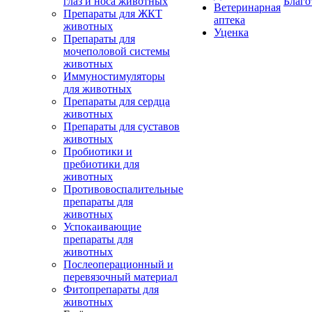
глаз и носа животных
Благо
Ветеринарная
Препараты для ЖКТ
аптека
животных
Уценка
Препараты для
мочеполовой системы
животных
Иммуностимуляторы
для животных
Препараты для сердца
животных
Препараты для суставов
животных
Пробиотики и
пребиотики для
животных
Противовоспалительные
препараты для
животных
Успокаивающие
препараты для
животных
Послеоперационный и
перевязочный материал
Фитопрепараты для
животных