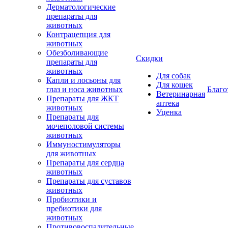
Дерматологические
препараты для
животных
Контрацепция для
животных
Обезболивающие
Скидки
препараты для
животных
Для собак
Капли и лосьоны для
Для кошек
глаз и носа животных
Благо
Ветеринарная
Препараты для ЖКТ
аптека
животных
Уценка
Препараты для
мочеполовой системы
животных
Иммуностимуляторы
для животных
Препараты для сердца
животных
Препараты для суставов
животных
Пробиотики и
пребиотики для
животных
Противовоспалительные