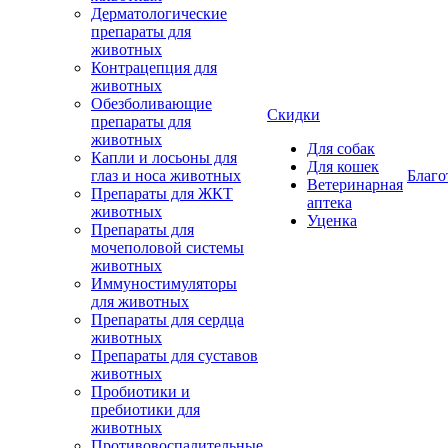
Дерматологические
препараты для
животных
Контрацепция для
животных
Обезболивающие
Скидки
препараты для
животных
Для собак
Капли и лосьоны для
Для кошек
глаз и носа животных
Благо
Ветеринарная
Препараты для ЖКТ
аптека
животных
Уценка
Препараты для
мочеполовой системы
животных
Иммуностимуляторы
для животных
Препараты для сердца
животных
Препараты для суставов
животных
Пробиотики и
пребиотики для
животных
Противовоспалительные