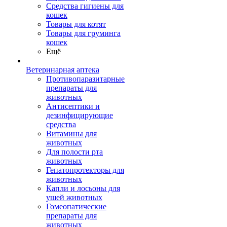
Средства гигиены для
кошек
Товары для котят
Товары для груминга
кошек
Ещё
Ветеринарная аптека
Противопаразитарные
препараты для
животных
Антисептики и
дезинфицирующие
средства
Витамины для
животных
Для полости рта
животных
Гепатопротекторы для
животных
Капли и лосьоны для
ушей животных
Гомеопатические
препараты для
животных