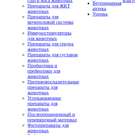
глаз и носа животных
Благо
Ветеринарная
Препараты для ЖКТ
аптека
животных
Уценка
Препараты для
мочеполовой системы
животных
Иммуностимуляторы
для животных
Препараты для сердца
животных
Препараты для суставов
животных
Пробиотики и
пребиотики для
животных
Противовоспалительные
препараты для
животных
Успокаивающие
препараты для
животных
Послеоперационный и
перевязочный материал
Фитопрепараты для
животных