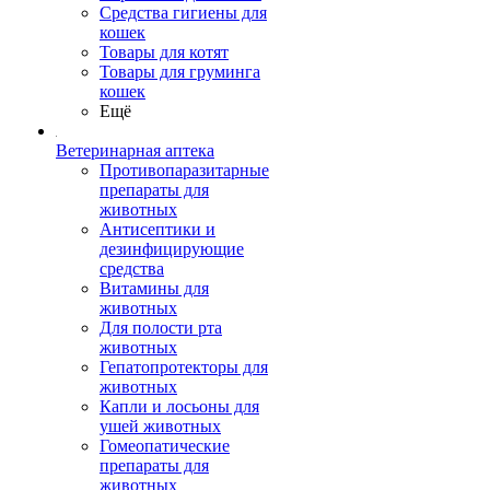
Средства гигиены для
кошек
Товары для котят
Товары для груминга
кошек
Ещё
Ветеринарная аптека
Противопаразитарные
препараты для
животных
Антисептики и
дезинфицирующие
средства
Витамины для
животных
Для полости рта
животных
Гепатопротекторы для
животных
Капли и лосьоны для
ушей животных
Гомеопатические
препараты для
животных