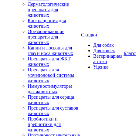
Дерматологические
препараты для
животных
Контрацепция для
животных
Обезболивающие
Скидки
препараты для
животных
Для собак
Капли и лосьоны для
Для кошек
глаз и носа животных
Благо
Ветеринарная
Препараты для ЖКТ
аптека
животных
Уценка
Препараты для
мочеполовой системы
животных
Иммуностимуляторы
для животных
Препараты для сердца
животных
Препараты для суставов
животных
Пробиотики и
пребиотики для
животных
Противовоспалительные