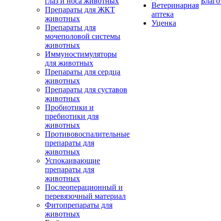
глаз и носа животных
Благо
Ветеринарная
Препараты для ЖКТ
аптека
животных
Уценка
Препараты для
мочеполовой системы
животных
Иммуностимуляторы
для животных
Препараты для сердца
животных
Препараты для суставов
животных
Пробиотики и
пребиотики для
животных
Противовоспалительные
препараты для
животных
Успокаивающие
препараты для
животных
Послеоперационный и
перевязочный материал
Фитопрепараты для
животных