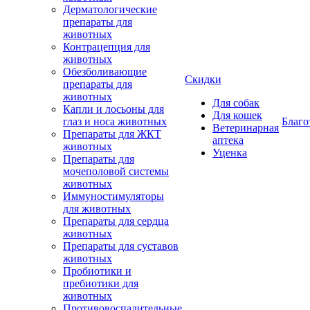
Дерматологические
препараты для
животных
Контрацепция для
животных
Обезболивающие
Скидки
препараты для
животных
Для собак
Капли и лосьоны для
Для кошек
глаз и носа животных
Благо
Ветеринарная
Препараты для ЖКТ
аптека
животных
Уценка
Препараты для
мочеполовой системы
животных
Иммуностимуляторы
для животных
Препараты для сердца
животных
Препараты для суставов
животных
Пробиотики и
пребиотики для
животных
Противовоспалительные