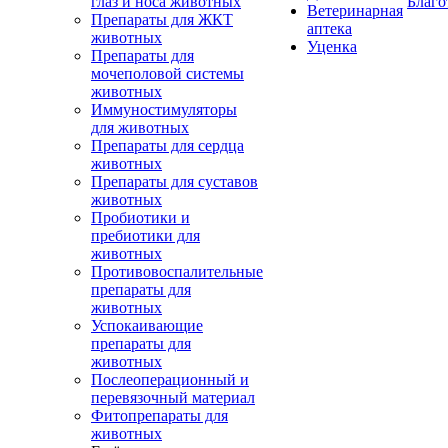
глаз и носа животных
Благо
Ветеринарная
Препараты для ЖКТ
аптека
животных
Уценка
Препараты для
мочеполовой системы
животных
Иммуностимуляторы
для животных
Препараты для сердца
животных
Препараты для суставов
животных
Пробиотики и
пребиотики для
животных
Противовоспалительные
препараты для
животных
Успокаивающие
препараты для
животных
Послеоперационный и
перевязочный материал
Фитопрепараты для
животных