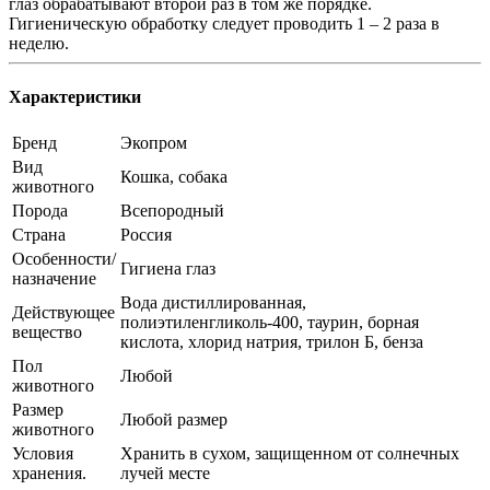
глаз обрабатывают второй раз в том же порядке.
Гигиеническую обработку следует проводить 1 – 2 раза в
неделю.
Характеристики
Бренд
Экопром
Вид
Кошка, собака
животного
Порода
Всепородный
Страна
Россия
Особенности/
Гигиена глаз
назначение
Вода дистиллированная,
Действующее
полиэтиленгликоль-400, таурин, борная
вещество
кислота, хлорид натрия, трилон Б, бенза
Пол
Любой
животного
Размер
Любой размер
животного
Условия
Хранить в сухом, защищенном от солнечных
хранения.
лучей месте