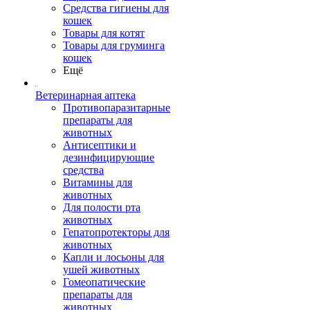
Средства гигиены для
кошек
Товары для котят
Товары для груминга
кошек
Ещё
Ветеринарная аптека
Противопаразитарные
препараты для
животных
Антисептики и
дезинфицирующие
средства
Витамины для
животных
Для полости рта
животных
Гепатопротекторы для
животных
Капли и лосьоны для
ушей животных
Гомеопатические
препараты для
животных