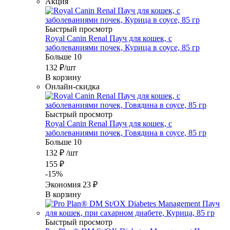
Акция
Быстрый просмотр
Royal Canin Renal Пауч для кошек, с
заболеваниями почек, Курица в соусе, 85 гр
Больше 10
132
₽
/шт
В корзину
Онлайн-скидка
Быстрый просмотр
Royal Canin Renal Пауч для кошек, с
заболеваниями почек, Говядина в соусе, 85 гр
Больше 10
132
₽
/шт
155
₽
-
15
%
Экономия
23
₽
В корзину
Быстрый просмотр