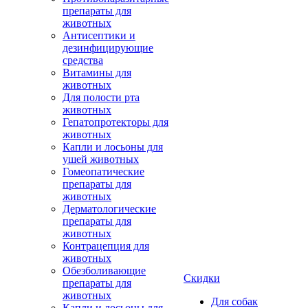
препараты для
животных
Антисептики и
дезинфицирующие
средства
Витамины для
животных
Для полости рта
животных
Гепатопротекторы для
животных
Капли и лосьоны для
ушей животных
Гомеопатические
препараты для
животных
Дерматологические
препараты для
животных
Контрацепция для
животных
Обезболивающие
Скидки
препараты для
животных
Для собак
Капли и лосьоны для