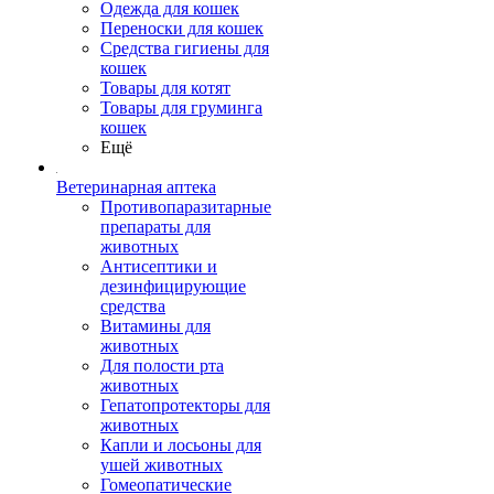
Одежда для кошек
Переноски для кошек
Средства гигиены для
кошек
Товары для котят
Товары для груминга
кошек
Ещё
Ветеринарная аптека
Противопаразитарные
препараты для
животных
Антисептики и
дезинфицирующие
средства
Витамины для
животных
Для полости рта
животных
Гепатопротекторы для
животных
Капли и лосьоны для
ушей животных
Гомеопатические