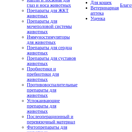
Для кошек
глаз и носа животных
Благо
Ветеринарная
Препараты для ЖКТ
аптека
животных
Уценка
Препараты для
мочеполовой системы
животных
Иммуностимуляторы
для животных
Препараты для сердца
животных
Препараты для суставов
животных
Пробиотики и
пребиотики для
животных
Противовоспалительные
препараты для
животных
Успокаивающие
препараты для
животных
Послеоперационный и
перевязочный материал
Фитопрепараты для