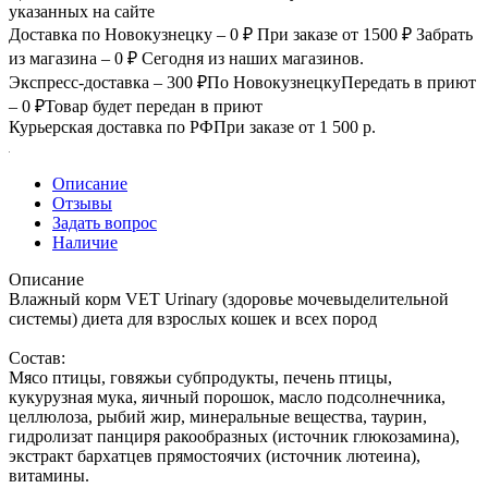
указанных на сайте
Доставка по Новокузнецку – 0 ₽
При заказе от 1500 ₽
Забрать
из магазина – 0 ₽
Сегодня из наших магазинов.
Экспресс-доставка – 300 ₽
По Новокузнецку
Передать в приют
– 0 ₽
Товар будет передан в приют
Курьерская доставка по РФ
При заказе от 1 500 р.
Описание
Отзывы
Задать вопрос
Наличие
Описание
Влажный корм VET Urinary (здоровье мочевыделительной
системы) диета для взрослых кошек и всех пород
Состав:
Мясо птицы, говяжьи субпродукты, печень птицы,
кукурузная мука, яичный порошок, масло подсолнечника,
целлюлоза, рыбий жир, минеральные вещества, таурин,
гидролизат панциря ракообразных (источник глюкозамина),
экстракт бархатцев прямостоячих (источник лютеина),
витамины.