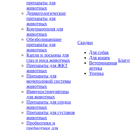
препараты для
животных
Дерматологические
препараты для
животных
Контрацепция для
животных
Обезболивающие
Скидки
препараты для
животных
Для собак
Капли и лосьоны для
Для кошек
глаз и носа животных
Благо
Ветеринарная
Препараты для ЖКТ
аптека
животных
Уценка
Препараты для
мочеполовой системы
животных
Иммуностимуляторы
для животных
Препараты для сердца
животных
Препараты для суставов
животных
Пробиотики и
пребиотики для