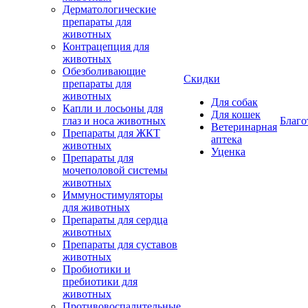
Дерматологические
препараты для
животных
Контрацепция для
животных
Обезболивающие
Скидки
препараты для
животных
Для собак
Капли и лосьоны для
Для кошек
глаз и носа животных
Благо
Ветеринарная
Препараты для ЖКТ
аптека
животных
Уценка
Препараты для
мочеполовой системы
животных
Иммуностимуляторы
для животных
Препараты для сердца
животных
Препараты для суставов
животных
Пробиотики и
пребиотики для
животных
Противовоспалительные