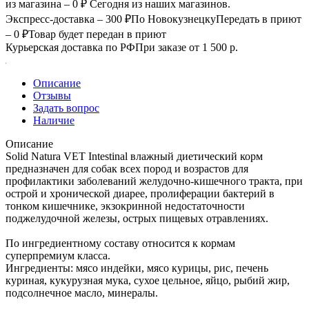
из магазина – 0 ₽
Сегодня из наших магазинов.
Экспресс-доставка – 300 ₽
По Новокузнецку
Передать в приют
– 0 ₽
Товар будет передан в приют
Курьерская доставка по РФ
При заказе от 1 500 р.
Описание
Отзывы
Задать вопрос
Наличие
Описание
Solid Natura VET Intestinal влажный диетический корм
предназначен для собак всех пород и возрастов для
профилактики заболеваний желудочно-кишечного тракта, при
острой и хронической диарее, пролиферации бактерий в
тонком кишечнике, экзокринной недостаточности
поджелудочной железы, острых пищевых отравлениях.
По ингредиентному составу относится к кормам
суперпремиум класса.
Ингредиенты: мясо индейки, мясо курицы, рис, печень
куриная, кукурузная мука, сухое цельное, яйцо, рыбий жир,
подсолнечное масло, минералы.