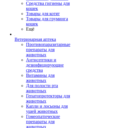
Средства гигиены для
кошек
Товары для котят
Товары для груминга
кошек
Ещё
Ветеринарная аптека
Противопаразитарные
препараты для
животных
Антисептики и
дезинфицирующие
средства
Витамины для
животных
Для полости рта
животных
Гепатопротекторы для
животных
Капли и лосьоны для
ушей животных
Гомеопатические
препараты для
животных