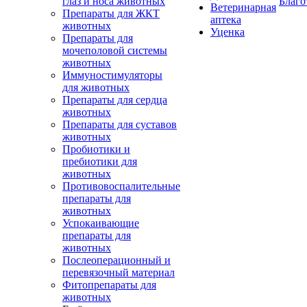
глаз и носа животных
Благо
Ветеринарная
Препараты для ЖКТ
аптека
животных
Уценка
Препараты для
мочеполовой системы
животных
Иммуностимуляторы
для животных
Препараты для сердца
животных
Препараты для суставов
животных
Пробиотики и
пребиотики для
животных
Противовоспалительные
препараты для
животных
Успокаивающие
препараты для
животных
Послеоперационный и
перевязочный материал
Фитопрепараты для
животных