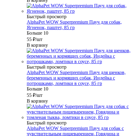
В корзину
Быстрый просмотр
AlphaPet WOW Superpremium Пауч для собак,
Ягненок, паштет, 85 гр
Больше 10
55
₽
/шт
В корзину
Быстрый просмотр
AlphaPet WOW Superpremium Пауч для щенков,
беременных и кормящих собак, Индейка с
потрошками, ломтики в соусе, 85 гр
Больше 10
55
₽
/шт
В корзину
Быстрый просмотр
AlphaPet WOW Superpremium Пауч для собак с
чувствительным пищеварением, Говядина и