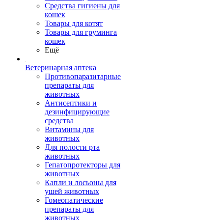
Средства гигиены для
кошек
Товары для котят
Товары для груминга
кошек
Ещё
Ветеринарная аптека
Противопаразитарные
препараты для
животных
Антисептики и
дезинфицирующие
средства
Витамины для
животных
Для полости рта
животных
Гепатопротекторы для
животных
Капли и лосьоны для
ушей животных
Гомеопатические
препараты для
животных