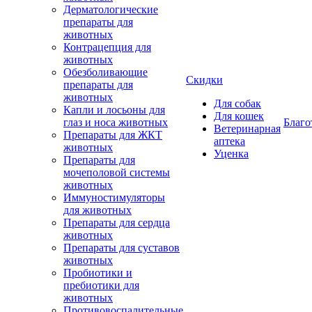
Дерматологические
препараты для
животных
Контрацепция для
животных
Обезболивающие
Скидки
препараты для
животных
Для собак
Капли и лосьоны для
Для кошек
глаз и носа животных
Благо
Ветеринарная
Препараты для ЖКТ
аптека
животных
Уценка
Препараты для
мочеполовой системы
животных
Иммуностимуляторы
для животных
Препараты для сердца
животных
Препараты для суставов
животных
Пробиотики и
пребиотики для
животных
Противовоспалительные