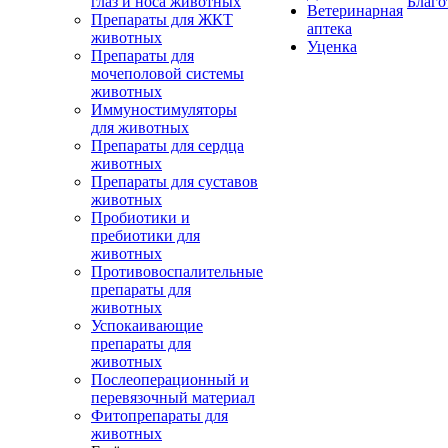
глаз и носа животных
Благо
Ветеринарная
Препараты для ЖКТ
аптека
животных
Уценка
Препараты для
мочеполовой системы
животных
Иммуностимуляторы
для животных
Препараты для сердца
животных
Препараты для суставов
животных
Пробиотики и
пребиотики для
животных
Противовоспалительные
препараты для
животных
Успокаивающие
препараты для
животных
Послеоперационный и
перевязочный материал
Фитопрепараты для
животных