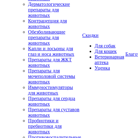
Дерматологические
препараты для
животных
Контрацепция для
животных
Обезболивающие
Скидки
препараты для
животных
Для собак
Капли и лосьоны для
Для кошек
глаз и носа животных
Благо
Ветеринарная
Препараты для ЖКТ
аптека
животных
Уценка
Препараты для
мочеполовой системы
животных
Иммуностимуляторы
для животных
Препараты для сердца
животных
Препараты для суставов
животных
Пробиотики и
пребиотики для
животных
Противовоспалительные