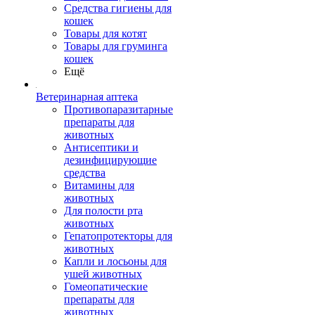
Средства гигиены для
кошек
Товары для котят
Товары для груминга
кошек
Ещё
Ветеринарная аптека
Противопаразитарные
препараты для
животных
Антисептики и
дезинфицирующие
средства
Витамины для
животных
Для полости рта
животных
Гепатопротекторы для
животных
Капли и лосьоны для
ушей животных
Гомеопатические
препараты для
животных