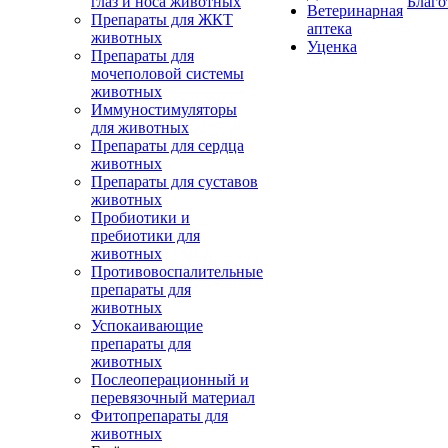
глаз и носа животных
Благо
Ветеринарная
Препараты для ЖКТ
аптека
животных
Уценка
Препараты для
мочеполовой системы
животных
Иммуностимуляторы
для животных
Препараты для сердца
животных
Препараты для суставов
животных
Пробиотики и
пребиотики для
животных
Противовоспалительные
препараты для
животных
Успокаивающие
препараты для
животных
Послеоперационный и
перевязочный материал
Фитопрепараты для
животных