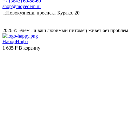
+7 (3843) 60-58-60
shop@moyedem.ru
г.Новокузнецк, проспект Курако, 20
2026 © Эдем - и ваш любимый питомец живет без проблем
НаборИнфо
1 635 ₽
В корзину