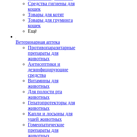
Средства гигиены для
кошек
Товары для котят
Товары для груминга
кошек
Ещё
Ветеринарная аптека
Противопаразитарные
препараты для
животных
Антисептики и
дезинфицирующие
средства
Витамины для
животных
Для полости рта
животных
Гепатопротекторы для
животных
Капли и лосьоны для
ушей животных
Гомеопатические
препараты для
животных