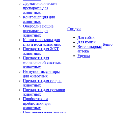
Дерматологические
препараты для
животных
Контрацепция для
животных
Обезболивающие
Скидки
препараты для
животных
Для собак
Капли и лосьоны для
Для кошек
глаз и носа животных
Благо
Ветеринарная
Препараты для ЖКТ
аптека
животных
Уценка
Препараты для
мочеполовой системы
животных
Иммуностимуляторы
для животных
Препараты для сердца
животных
Препараты для суставов
животных
Пробиотики и
пребиотики для
животных
Противовоспалительные