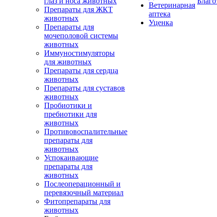
глаз и носа животных
Благо
Ветеринарная
Препараты для ЖКТ
аптека
животных
Уценка
Препараты для
мочеполовой системы
животных
Иммуностимуляторы
для животных
Препараты для сердца
животных
Препараты для суставов
животных
Пробиотики и
пребиотики для
животных
Противовоспалительные
препараты для
животных
Успокаивающие
препараты для
животных
Послеоперационный и
перевязочный материал
Фитопрепараты для
животных