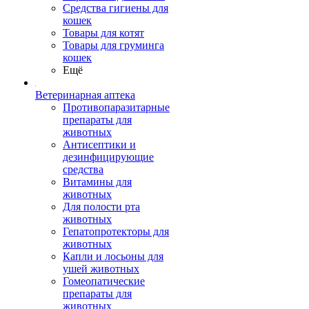
Средства гигиены для
кошек
Товары для котят
Товары для груминга
кошек
Ещё
Ветеринарная аптека
Противопаразитарные
препараты для
животных
Антисептики и
дезинфицирующие
средства
Витамины для
животных
Для полости рта
животных
Гепатопротекторы для
животных
Капли и лосьоны для
ушей животных
Гомеопатические
препараты для
животных