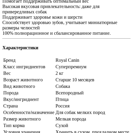
Помогает поддерживать оптимальный вес
Высокая вкусовая привлекательность: даже для
привередливых собак
Поддерживает здоровье кожи и шерсти
Способствует здоровью зубов, учитывает миниатюрные
размеры челюстей
100% полнорационное и сбалансированное питание.
Характеристики
Бренд
Royal Canin
Класс ингридиентов
Суперпремиум
Вес
2 кг
Возраст животного
Старше 10 месяцев
Вид животного
Собака
Порода
Всепородный
Вкус/ингридиент
Птица
Страна
Россия
Особенности/назначение
Для собак мелких пород
Размер животного
Мелкая порода
Тип корма
Сухой
Условия хранения.
Хранить в сухом, прохладном месте