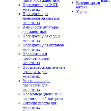
глаз и носа животных
Благо
Ветеринарная
Препараты для ЖКТ
аптека
животных
Уценка
Препараты для
мочеполовой системы
животных
Иммуностимуляторы
для животных
Препараты для сердца
животных
Препараты для суставов
животных
Пробиотики и
пребиотики для
животных
Противовоспалительные
препараты для
животных
Успокаивающие
препараты для
животных
Послеоперационный и
перевязочный материал
Фитопрепараты для
животных