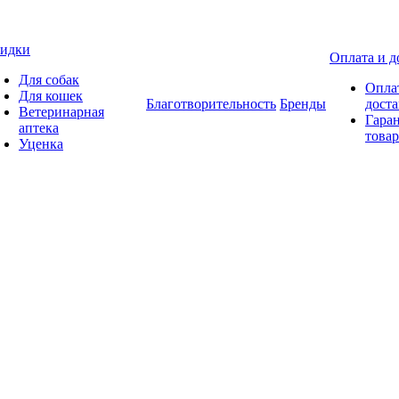
идки
Оплата и д
Для собак
Опла
Для кошек
Благотворительность
Бренды
доста
Ветеринарная
Гаран
аптека
товар
Уценка