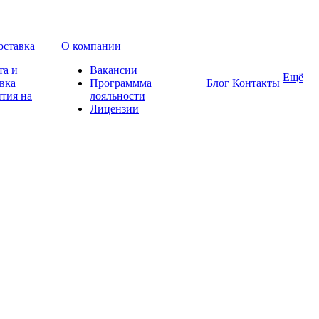
оставка
О компании
та и
Вакансии
Ещё
вка
Программма
Блог
Контакты
тия на
лояльности
Лицензии