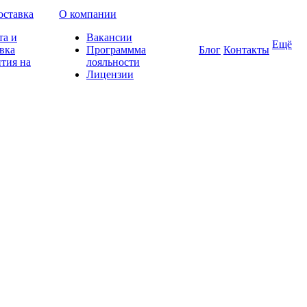
оставка
О компании
та и
Вакансии
Ещё
вка
Программма
Блог
Контакты
тия на
лояльности
Лицензии