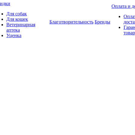
идки
Оплата и д
Для собак
Опла
Для кошек
Благотворительность
Бренды
доста
Ветеринарная
Гаран
аптека
товар
Уценка