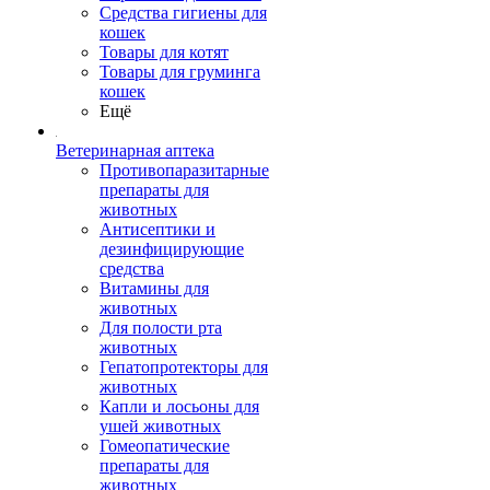
Средства гигиены для
кошек
Товары для котят
Товары для груминга
кошек
Ещё
Ветеринарная аптека
Противопаразитарные
препараты для
животных
Антисептики и
дезинфицирующие
средства
Витамины для
животных
Для полости рта
животных
Гепатопротекторы для
животных
Капли и лосьоны для
ушей животных
Гомеопатические
препараты для
животных