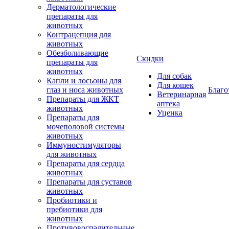
Дерматологические
препараты для
животных
Контрацепция для
животных
Обезболивающие
Скидки
препараты для
животных
Для собак
Капли и лосьоны для
Для кошек
глаз и носа животных
Благо
Ветеринарная
Препараты для ЖКТ
аптека
животных
Уценка
Препараты для
мочеполовой системы
животных
Иммуностимуляторы
для животных
Препараты для сердца
животных
Препараты для суставов
животных
Пробиотики и
пребиотики для
животных
Противовоспалительные