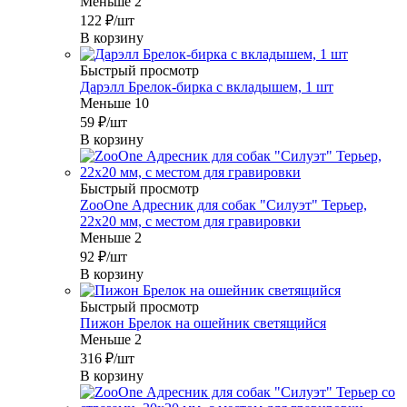
Меньше 2
122
₽
/шт
В корзину
Быстрый просмотр
Дарэлл Брелок-бирка с вкладышем, 1 шт
Меньше 10
59
₽
/шт
В корзину
Быстрый просмотр
ZooOne Адресник для собак "Силуэт" Терьер,
22x20 мм, с местом для гравировки
Меньше 2
92
₽
/шт
В корзину
Быстрый просмотр
Пижон Брелок на ошейник светящийся
Меньше 2
316
₽
/шт
В корзину