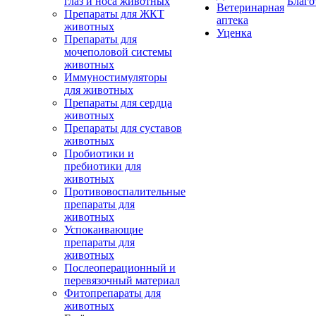
глаз и носа животных
Благо
Ветеринарная
Препараты для ЖКТ
аптека
животных
Уценка
Препараты для
мочеполовой системы
животных
Иммуностимуляторы
для животных
Препараты для сердца
животных
Препараты для суставов
животных
Пробиотики и
пребиотики для
животных
Противовоспалительные
препараты для
животных
Успокаивающие
препараты для
животных
Послеоперационный и
перевязочный материал
Фитопрепараты для
животных