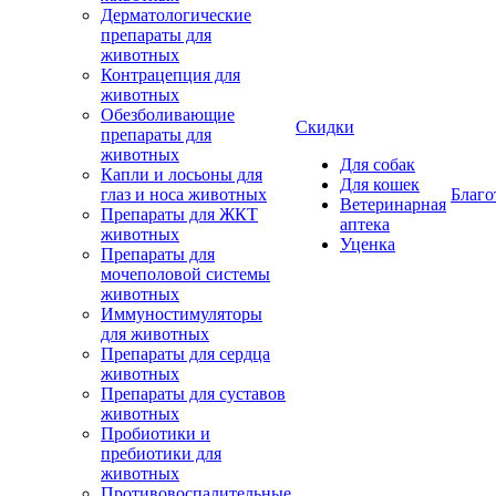
Дерматологические
препараты для
животных
Контрацепция для
животных
Обезболивающие
Скидки
препараты для
животных
Для собак
Капли и лосьоны для
Для кошек
глаз и носа животных
Благо
Ветеринарная
Препараты для ЖКТ
аптека
животных
Уценка
Препараты для
мочеполовой системы
животных
Иммуностимуляторы
для животных
Препараты для сердца
животных
Препараты для суставов
животных
Пробиотики и
пребиотики для
животных
Противовоспалительные