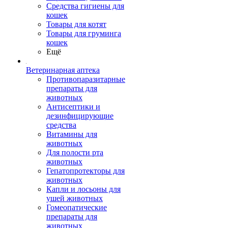
Средства гигиены для
кошек
Товары для котят
Товары для груминга
кошек
Ещё
Ветеринарная аптека
Противопаразитарные
препараты для
животных
Антисептики и
дезинфицирующие
средства
Витамины для
животных
Для полости рта
животных
Гепатопротекторы для
животных
Капли и лосьоны для
ушей животных
Гомеопатические
препараты для
животных