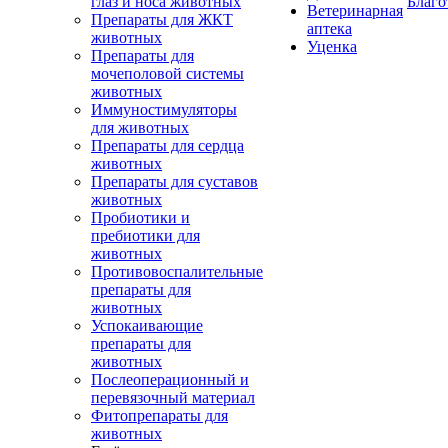
глаз и носа животных
Благо
Ветеринарная
Препараты для ЖКТ
аптека
животных
Уценка
Препараты для
мочеполовой системы
животных
Иммуностимуляторы
для животных
Препараты для сердца
животных
Препараты для суставов
животных
Пробиотики и
пребиотики для
животных
Противовоспалительные
препараты для
животных
Успокаивающие
препараты для
животных
Послеоперационный и
перевязочный материал
Фитопрепараты для
животных