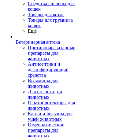
Средства гигиены для
кошек
Товары для котят
Товары для груминга
кошек
Ещё
Ветеринарная аптека
Противопаразитарные
препараты для
животных
Антисептики и
дезинфицирующие
средства
Витамины для
животных
Для полости рта
животных
Гепатопротекторы для
животных
Капли и лосьоны для
ушей животных
Гомеопатические
препараты для
животных