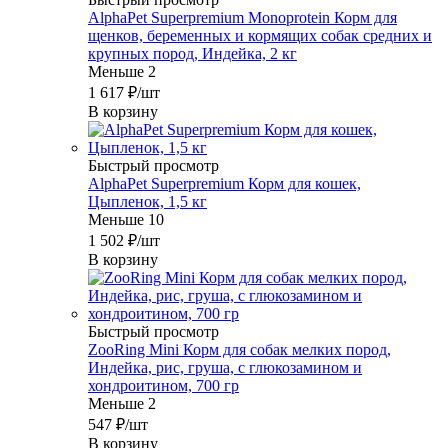
AlphaPet Superpremium Monoprotein Корм для
щенков, беременных и кормящих собак средних и
крупных пород, Индейка, 2 кг
Меньше 2
1 617
₽
/шт
В корзину
Быстрый просмотр
AlphaPet Superpremium Корм для кошек,
Цыпленок, 1,5 кг
Меньше 10
1 502
₽
/шт
В корзину
Быстрый просмотр
ZooRing Mini Корм для собак мелких пород,
Индейка, рис, груша, с глюкозамином и
хондроитином, 700 гр
Меньше 2
547
₽
/шт
В корзину