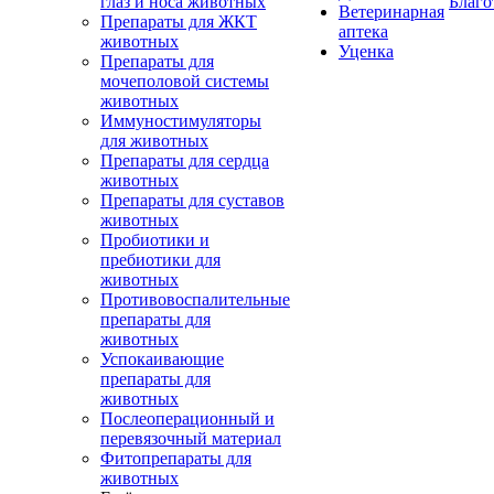
глаз и носа животных
Благо
Ветеринарная
Препараты для ЖКТ
аптека
животных
Уценка
Препараты для
мочеполовой системы
животных
Иммуностимуляторы
для животных
Препараты для сердца
животных
Препараты для суставов
животных
Пробиотики и
пребиотики для
животных
Противовоспалительные
препараты для
животных
Успокаивающие
препараты для
животных
Послеоперационный и
перевязочный материал
Фитопрепараты для
животных