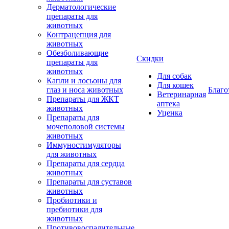
Дерматологические
препараты для
животных
Контрацепция для
животных
Обезболивающие
Скидки
препараты для
животных
Для собак
Капли и лосьоны для
Для кошек
глаз и носа животных
Благо
Ветеринарная
Препараты для ЖКТ
аптека
животных
Уценка
Препараты для
мочеполовой системы
животных
Иммуностимуляторы
для животных
Препараты для сердца
животных
Препараты для суставов
животных
Пробиотики и
пребиотики для
животных
Противовоспалительные