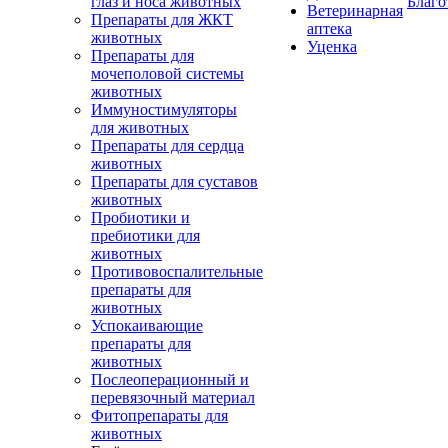
глаз и носа животных
Благо
Ветеринарная
Препараты для ЖКТ
аптека
животных
Уценка
Препараты для
мочеполовой системы
животных
Иммуностимуляторы
для животных
Препараты для сердца
животных
Препараты для суставов
животных
Пробиотики и
пребиотики для
животных
Противовоспалительные
препараты для
животных
Успокаивающие
препараты для
животных
Послеоперационный и
перевязочный материал
Фитопрепараты для
животных