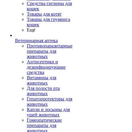
Средства гигиены для
кошек
Товары для котят
Товары для груминга
кошек
Ещё
Ветеринарная аптека
Противопаразитарные
препараты для
животных
Антисептики и
дезинфицирующие
средства
Витамины для
животных
Для полости рта
животных
Гепатопротекторы для
животных
Капли и лосьоны для
ушей животных
Гомеопатические
препараты для
животных