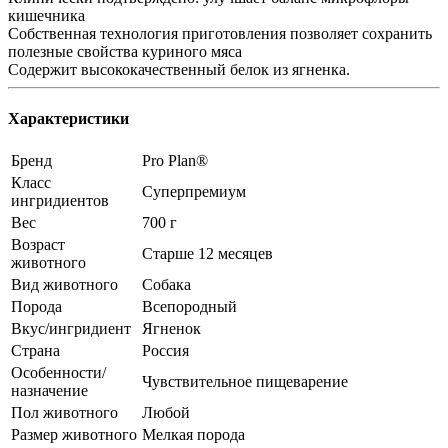
кишечника
Собственная технология приготовления позволяет сохранить
полезные свойства куриного мяса
Содержит высококачественный белок из ягненка.
Характеристики
Бренд
Pro Plan®
Класс
Суперпремиум
ингридиентов
Вес
700 г
Возраст
Старше 12 месяцев
животного
Вид животного
Собака
Порода
Всепородный
Вкус/ингридиент
Ягненок
Страна
Россия
Особенности/
Чувствительное пищеварение
назначение
Пол животного
Любой
Размер животного
Мелкая порода