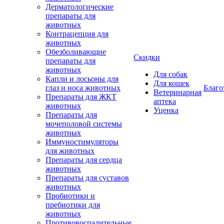
Дерматологические
препараты для
животных
Контрацепция для
животных
Обезболивающие
Скидки
препараты для
животных
Для собак
Капли и лосьоны для
Для кошек
глаз и носа животных
Благо
Ветеринарная
Препараты для ЖКТ
аптека
животных
Уценка
Препараты для
мочеполовой системы
животных
Иммуностимуляторы
для животных
Препараты для сердца
животных
Препараты для суставов
животных
Пробиотики и
пребиотики для
животных
Противовоспалительные