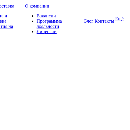
оставка
О компании
та и
Вакансии
Ещё
вка
Программма
Блог
Контакты
тия на
лояльности
Лицензии