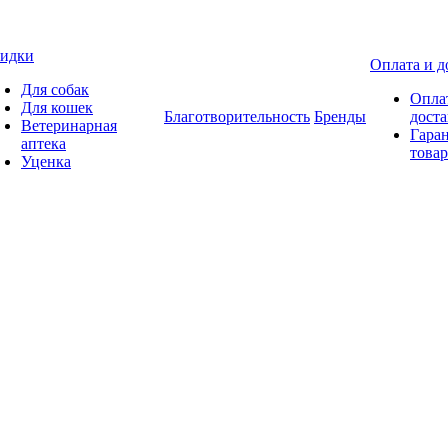
идки
Оплата и д
Для собак
Опла
Для кошек
Благотворительность
Бренды
доста
Ветеринарная
Гаран
аптека
товар
Уценка