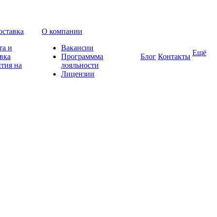
оставка
О компании
та и
Вакансии
Ещё
вка
Программма
Блог
Контакты
тия на
лояльности
Лицензии