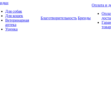
идки
Оплата и д
Для собак
Опла
Для кошек
Благотворительность
Бренды
доста
Ветеринарная
Гаран
аптека
товар
Уценка