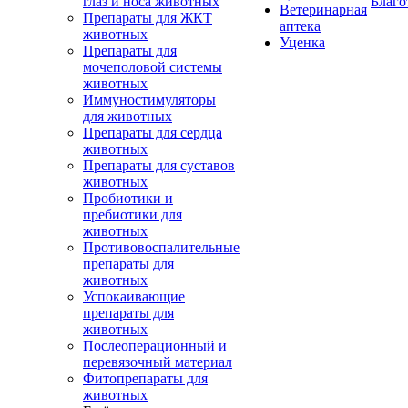
глаз и носа животных
Благо
Ветеринарная
Препараты для ЖКТ
аптека
животных
Уценка
Препараты для
мочеполовой системы
животных
Иммуностимуляторы
для животных
Препараты для сердца
животных
Препараты для суставов
животных
Пробиотики и
пребиотики для
животных
Противовоспалительные
препараты для
животных
Успокаивающие
препараты для
животных
Послеоперационный и
перевязочный материал
Фитопрепараты для
животных