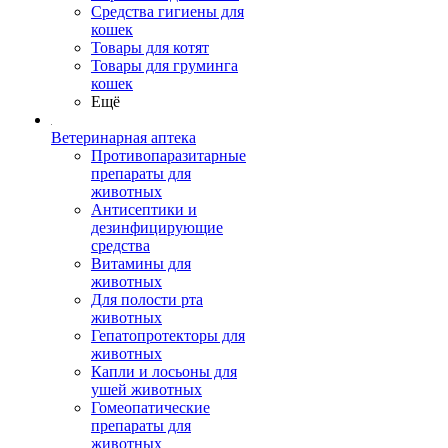
Средства гигиены для
кошек
Товары для котят
Товары для груминга
кошек
Ещё
Ветеринарная аптека
Противопаразитарные
препараты для
животных
Антисептики и
дезинфицирующие
средства
Витамины для
животных
Для полости рта
животных
Гепатопротекторы для
животных
Капли и лосьоны для
ушей животных
Гомеопатические
препараты для
животных