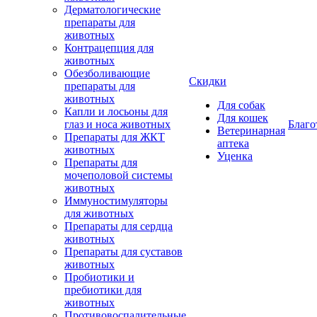
Дерматологические
препараты для
животных
Контрацепция для
животных
Обезболивающие
Скидки
препараты для
животных
Для собак
Капли и лосьоны для
Для кошек
глаз и носа животных
Благо
Ветеринарная
Препараты для ЖКТ
аптека
животных
Уценка
Препараты для
мочеполовой системы
животных
Иммуностимуляторы
для животных
Препараты для сердца
животных
Препараты для суставов
животных
Пробиотики и
пребиотики для
животных
Противовоспалительные