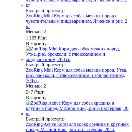
Быстрый просмотр
ZooRing Mini Корм для собак мелких пород с
чувствительным пищеварением, Ягненок и рис, 2
кг
Меньше 2
1 105
₽
/шт
В корзину
Быстрый просмотр
ZooRing Mini Корм для собак мелких пород, Утка,
рис, брокколи, с глюкозамином и хондроитином,
700 гр
Меньше 2
547
₽
/шт
В корзину
Быстрый просмотр
ZooRing Active Корм для собак средних и крупных
пород, Мясной микс, рис и пастернак, 20 кг