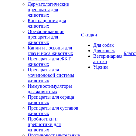
Дерматологические
препараты для
животных
Контрацепция для
животных
Обезболивающие
Скидки
препараты для
животных
Для собак
Капли и лосьоны для
Для кошек
глаз и носа животных
Благо
Ветеринарная
Препараты для ЖКТ
аптека
животных
Уценка
Препараты для
мочеполовой системы
животных
Иммуностимуляторы
для животных
Препараты для сердца
животных
Препараты для суставов
животных
Пробиотики и
пребиотики для
животных
Противовоспалительные