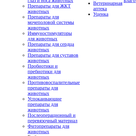
глаз и носа животных
Благо
Ветеринарная
Препараты для ЖКТ
аптека
животных
Уценка
Препараты для
мочеполовой системы
животных
Иммуностимуляторы
для животных
Препараты для сердца
животных
Препараты для суставов
животных
Пробиотики и
пребиотики для
животных
Противовоспалительные
препараты для
животных
Успокаивающие
препараты для
животных
Послеоперационный и
перевязочный материал
Фитопрепараты для
животных