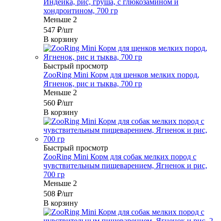
Индейка, рис, груша, с глюкозамином и
хондроитином, 700 гр
Меньше 2
547
₽
/шт
В корзину
Быстрый просмотр
ZooRing Mini Корм для щенков мелких пород,
Ягненок, рис и тыква, 700 гр
Меньше 2
560
₽
/шт
В корзину
Быстрый просмотр
ZooRing Mini Корм для собак мелких пород с
чувствительным пищеварением, Ягненок и рис,
700 гр
Меньше 2
508
₽
/шт
В корзину