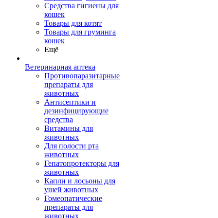
Средства гигиены для
кошек
Товары для котят
Товары для груминга
кошек
Ещё
Ветеринарная аптека
Противопаразитарные
препараты для
животных
Антисептики и
дезинфицирующие
средства
Витамины для
животных
Для полости рта
животных
Гепатопротекторы для
животных
Капли и лосьоны для
ушей животных
Гомеопатические
препараты для
животных