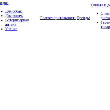
идки
Оплата и д
Для собак
Опла
Для кошек
Благотворительность
Бренды
доста
Ветеринарная
Гаран
аптека
товар
Уценка