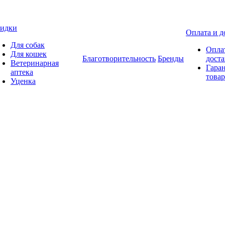
идки
Оплата и д
Для собак
Опла
Для кошек
Благотворительность
Бренды
доста
Ветеринарная
Гаран
аптека
товар
Уценка