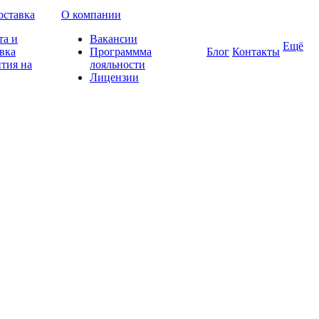
оставка
О компании
та и
Вакансии
Ещё
вка
Программма
Блог
Контакты
тия на
лояльности
Лицензии