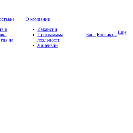
оставка
О компании
та и
Вакансии
Ещё
вка
Программма
Блог
Контакты
тия на
лояльности
Лицензии