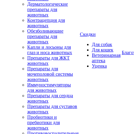
Дерматологические
препараты для
животных
Контрацепция для
животных
Обезболивающие
Скидки
препараты для
животных
Для собак
Капли и лосьоны для
Для кошек
глаз и носа животных
Благо
Ветеринарная
Препараты для ЖКТ
аптека
животных
Уценка
Препараты для
мочеполовой системы
животных
Иммуностимуляторы
для животных
Препараты для сердца
животных
Препараты для суставов
животных
Пробиотики и
пребиотики для
животных
Противовоспалительные