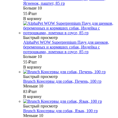
Ягненок, паштет, 85 гр
Больше 10
55
₽
/шт
В корзину
Быстрый просмотр
AlphaPet WOW Superpremium Пауч для щенков,
беременных и кормящих собак, Индейка с
потрошками, ломтики в соусе, 85 гр
Больше 10
55
₽
/шт
В корзину
Быстрый просмотр
Brunch Консервы для собак, Печень, 100 гр
Меньше 10
83
₽
/шт
В корзину
Быстрый просмотр
Brunch Консервы для собак, Язык, 100 гр
Меньше 10