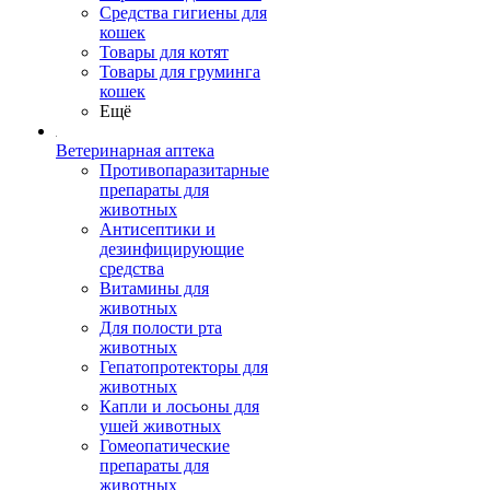
Средства гигиены для
кошек
Товары для котят
Товары для груминга
кошек
Ещё
Ветеринарная аптека
Противопаразитарные
препараты для
животных
Антисептики и
дезинфицирующие
средства
Витамины для
животных
Для полости рта
животных
Гепатопротекторы для
животных
Капли и лосьоны для
ушей животных
Гомеопатические
препараты для
животных