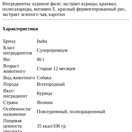
Ингредиенты: куриное филе, экстракт курицы, крахмал,
полисахариды, витамин Е, красный ферментированный рис,
экстракт зеленого чая, каротин
Характеристики
Бренд
Inaba
Класс
Суперпремиум
ингридиентов
Вес
80 г
Возраст
Старше 12 месяцев
животного
Вид животного
Собака
Порода
Всепородный
Вкус/
Курица
ингридиент
Страна
Япония
Особенности/
Повседневный, полнорационный
назначение
Пищевая
ценность
35 ккал/100 гр
продукта