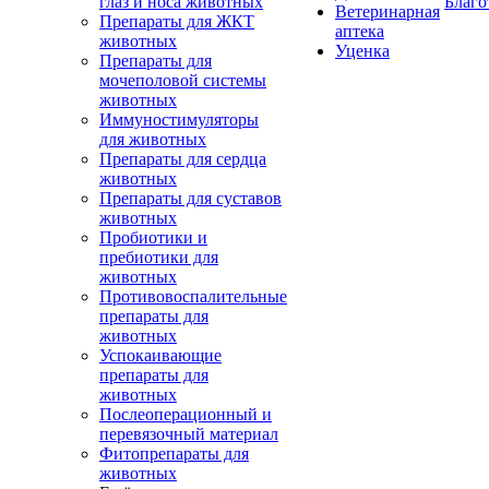
глаз и носа животных
Благо
Ветеринарная
Препараты для ЖКТ
аптека
животных
Уценка
Препараты для
мочеполовой системы
животных
Иммуностимуляторы
для животных
Препараты для сердца
животных
Препараты для суставов
животных
Пробиотики и
пребиотики для
животных
Противовоспалительные
препараты для
животных
Успокаивающие
препараты для
животных
Послеоперационный и
перевязочный материал
Фитопрепараты для
животных