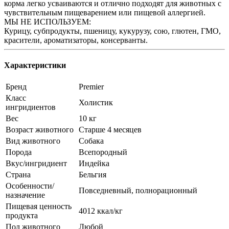
корма легко усваиваются и отлично подходят для животных с
чувствительным пищеварением или пищевой аллергией.
МЫ НЕ ИСПОЛЬЗУЕМ:
Курицу, субпродукты, пшеницу, кукурузу, сою, глютен, ГМО,
красители, ароматизаторы, консерванты.
Характеристики
Бренд
Premier
Класс
Холистик
ингридиентов
Вес
10 кг
Возраст животного
Старше 4 месяцев
Вид животного
Собака
Порода
Всепородный
Вкус/ингридиент
Индейка
Страна
Бельгия
Особенности/
Повседневный, полнорационный
назначение
Пищевая ценность
4012 ккал/кг
продукта
Пол животного
Любой