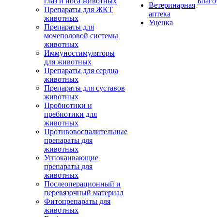
глаз и носа животных
Благо
Ветеринарная
Препараты для ЖКТ
аптека
животных
Уценка
Препараты для
мочеполовой системы
животных
Иммуностимуляторы
для животных
Препараты для сердца
животных
Препараты для суставов
животных
Пробиотики и
пребиотики для
животных
Противовоспалительные
препараты для
животных
Успокаивающие
препараты для
животных
Послеоперационный и
перевязочный материал
Фитопрепараты для
животных