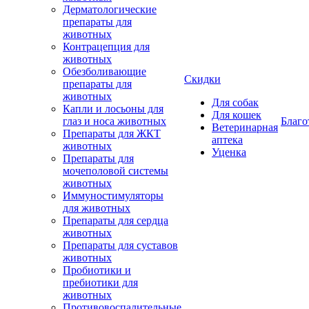
Дерматологические
препараты для
животных
Контрацепция для
животных
Обезболивающие
Скидки
препараты для
животных
Для собак
Капли и лосьоны для
Для кошек
глаз и носа животных
Благо
Ветеринарная
Препараты для ЖКТ
аптека
животных
Уценка
Препараты для
мочеполовой системы
животных
Иммуностимуляторы
для животных
Препараты для сердца
животных
Препараты для суставов
животных
Пробиотики и
пребиотики для
животных
Противовоспалительные