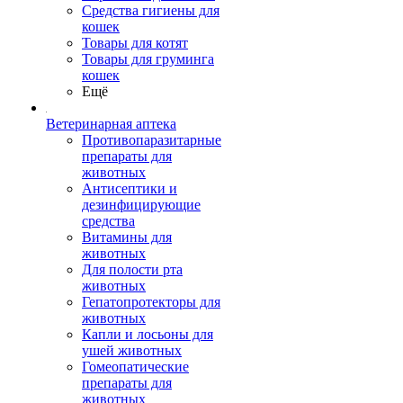
Средства гигиены для
кошек
Товары для котят
Товары для груминга
кошек
Ещё
Ветеринарная аптека
Противопаразитарные
препараты для
животных
Антисептики и
дезинфицирующие
средства
Витамины для
животных
Для полости рта
животных
Гепатопротекторы для
животных
Капли и лосьоны для
ушей животных
Гомеопатические
препараты для
животных