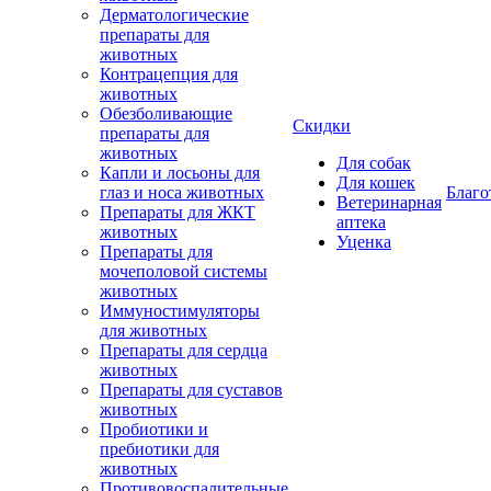
Дерматологические
препараты для
животных
Контрацепция для
животных
Обезболивающие
Скидки
препараты для
животных
Для собак
Капли и лосьоны для
Для кошек
глаз и носа животных
Благо
Ветеринарная
Препараты для ЖКТ
аптека
животных
Уценка
Препараты для
мочеполовой системы
животных
Иммуностимуляторы
для животных
Препараты для сердца
животных
Препараты для суставов
животных
Пробиотики и
пребиотики для
животных
Противовоспалительные