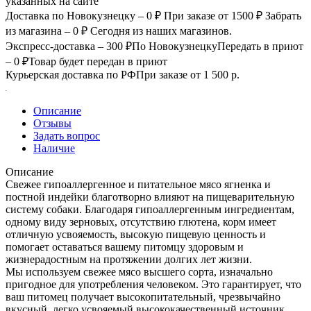
указанных на сайте
Доставка по Новокузнецку – 0 ₽
При заказе от 1500 ₽
Забрать
из магазина – 0 ₽
Сегодня из наших магазинов.
Экспресс-доставка – 300 ₽
По Новокузнецку
Передать в приют
– 0 ₽
Товар будет передан в приют
Курьерская доставка по РФ
При заказе от 1 500 р.
Описание
Отзывы
Задать вопрос
Наличие
Описание
Свежее гипоаллергенное и питательное мясо ягненка и
постной индейки благотворно влияют на пищеварительную
систему собаки. Благодаря гипоаллергенным ингредиентам,
одному виду зерновых, отсутствию глютена, корм имеет
отличную усвояемость, высокую пищевую ценность и
помогает оставаться вашему питомцу здоровым и
жизнерадостным на протяжении долгих лет жизни.
Мы используем свежее мясо высшего сорта, изначально
пригодное для употребления человеком. Это гарантирует, что
ваш питомец получает высокопитательный, чрезвычайно
вкусный, легко усвояемый высококачественный источник