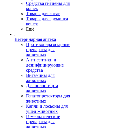
Средства гигиены для
кошек
Товары для котят
Товары для груминга
кошек
Ещё
Ветеринарная аптека
Противопаразитарные
препараты для
животных
Антисептики и
дезинфицирующие
средства
Витамины для
животных
Для полости рта
животных
Гепатопротекторы для
животных
Капли и лосьоны для
ушей животных
Гомеопатические
препараты для
животных