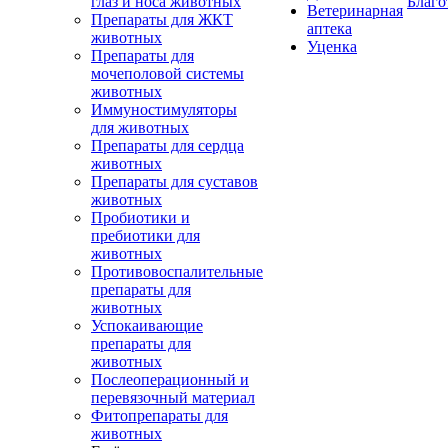
глаз и носа животных
Благо
Ветеринарная
Препараты для ЖКТ
аптека
животных
Уценка
Препараты для
мочеполовой системы
животных
Иммуностимуляторы
для животных
Препараты для сердца
животных
Препараты для суставов
животных
Пробиотики и
пребиотики для
животных
Противовоспалительные
препараты для
животных
Успокаивающие
препараты для
животных
Послеоперационный и
перевязочный материал
Фитопрепараты для
животных