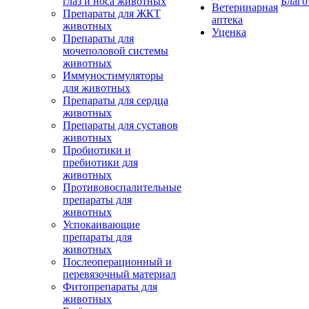
глаз и носа животных
Благо
Ветеринарная
Препараты для ЖКТ
аптека
животных
Уценка
Препараты для
мочеполовой системы
животных
Иммуностимуляторы
для животных
Препараты для сердца
животных
Препараты для суставов
животных
Пробиотики и
пребиотики для
животных
Противовоспалительные
препараты для
животных
Успокаивающие
препараты для
животных
Послеоперационный и
перевязочный материал
Фитопрепараты для
животных