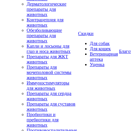
Дерматологические
препараты для
животных
Контрацепция для
животных
Обезболивающие
Скидки
препараты для
животных
Для собак
Капли и лосьоны для
Для кошек
глаз и носа животных
Благо
Ветеринарная
Препараты для ЖКТ
аптека
животных
Уценка
Препараты для
мочеполовой системы
животных
Иммуностимуляторы
для животных
Препараты для сердца
животных
Препараты для суставов
животных
Пробиотики и
пребиотики для
животных
Противовоспалительные