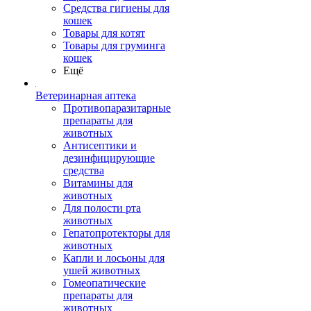
Средства гигиены для
кошек
Товары для котят
Товары для груминга
кошек
Ещё
Ветеринарная аптека
Противопаразитарные
препараты для
животных
Антисептики и
дезинфицирующие
средства
Витамины для
животных
Для полости рта
животных
Гепатопротекторы для
животных
Капли и лосьоны для
ушей животных
Гомеопатические
препараты для
животных