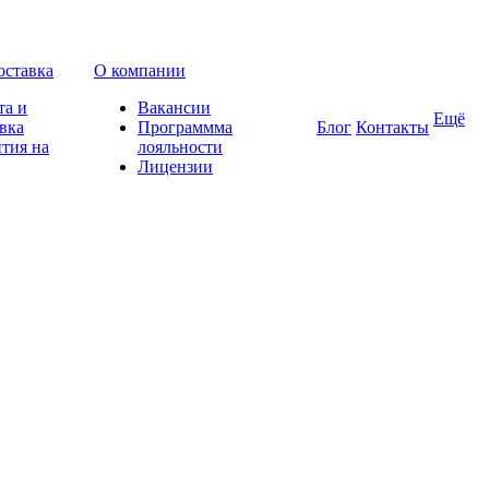
оставка
О компании
та и
Вакансии
Ещё
вка
Программма
Блог
Контакты
тия на
лояльности
Лицензии