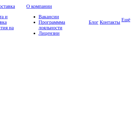
оставка
О компании
та и
Вакансии
Ещё
вка
Программма
Блог
Контакты
тия на
лояльности
Лицензии