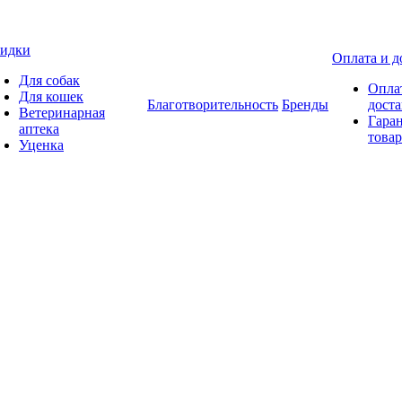
идки
Оплата и д
Для собак
Опла
Для кошек
Благотворительность
Бренды
доста
Ветеринарная
Гаран
аптека
товар
Уценка