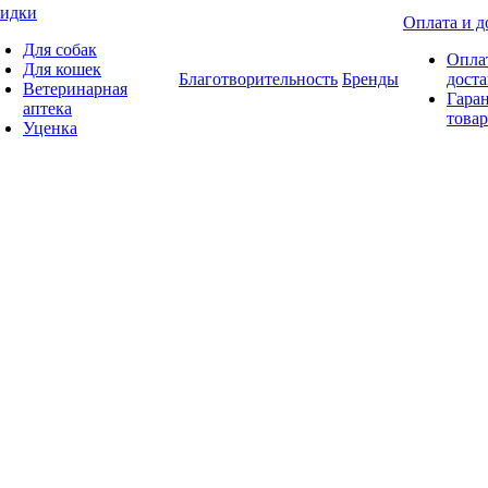
идки
Оплата и д
Для собак
Опла
Для кошек
Благотворительность
Бренды
доста
Ветеринарная
Гаран
аптека
товар
Уценка