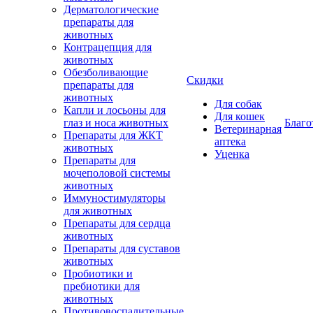
Дерматологические
препараты для
животных
Контрацепция для
животных
Обезболивающие
Скидки
препараты для
животных
Для собак
Капли и лосьоны для
Для кошек
глаз и носа животных
Благо
Ветеринарная
Препараты для ЖКТ
аптека
животных
Уценка
Препараты для
мочеполовой системы
животных
Иммуностимуляторы
для животных
Препараты для сердца
животных
Препараты для суставов
животных
Пробиотики и
пребиотики для
животных
Противовоспалительные