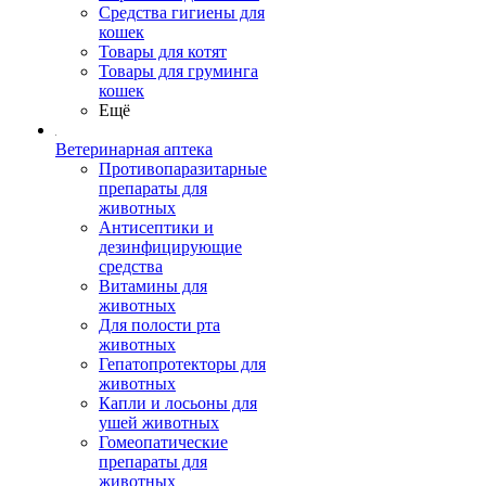
Средства гигиены для
кошек
Товары для котят
Товары для груминга
кошек
Ещё
Ветеринарная аптека
Противопаразитарные
препараты для
животных
Антисептики и
дезинфицирующие
средства
Витамины для
животных
Для полости рта
животных
Гепатопротекторы для
животных
Капли и лосьоны для
ушей животных
Гомеопатические
препараты для
животных