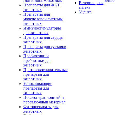
глаз и носа животных
Благо
Ветеринарная
Препараты для ЖКТ
аптека
животных
Уценка
Препараты для
мочеполовой системы
животных
Иммуностимуляторы
для животных
Препараты для сердца
животных
Препараты для суставов
животных
Пробиотики и
пребиотики для
животных
Противовоспалительные
препараты для
животных
Успокаивающие
препараты для
животных
Послеоперационный и
перевязочный материал
Фитопрепараты для
животных