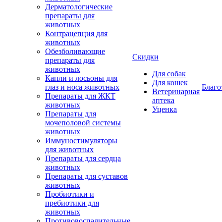
Дерматологические
препараты для
животных
Контрацепция для
животных
Обезболивающие
Скидки
препараты для
животных
Для собак
Капли и лосьоны для
Для кошек
глаз и носа животных
Благо
Ветеринарная
Препараты для ЖКТ
аптека
животных
Уценка
Препараты для
мочеполовой системы
животных
Иммуностимуляторы
для животных
Препараты для сердца
животных
Препараты для суставов
животных
Пробиотики и
пребиотики для
животных
Противовоспалительные