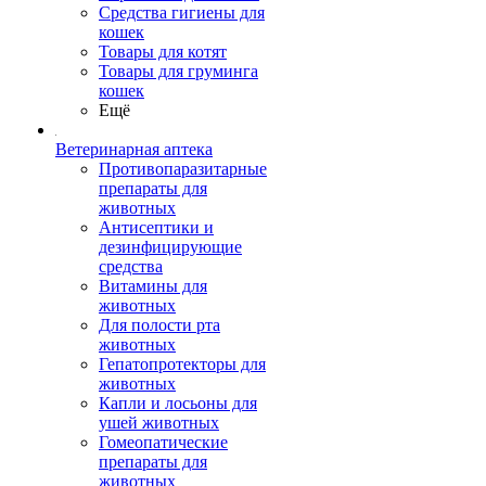
Средства гигиены для
кошек
Товары для котят
Товары для груминга
кошек
Ещё
Ветеринарная аптека
Противопаразитарные
препараты для
животных
Антисептики и
дезинфицирующие
средства
Витамины для
животных
Для полости рта
животных
Гепатопротекторы для
животных
Капли и лосьоны для
ушей животных
Гомеопатические
препараты для
животных