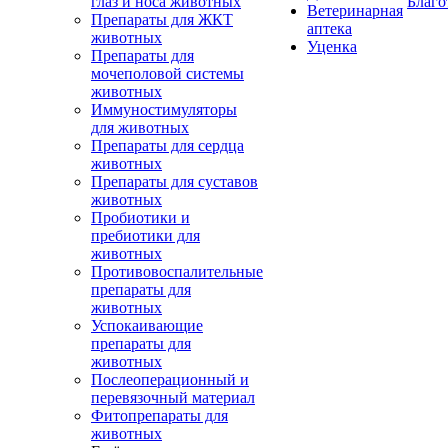
глаз и носа животных
Благо
Ветеринарная
Препараты для ЖКТ
аптека
животных
Уценка
Препараты для
мочеполовой системы
животных
Иммуностимуляторы
для животных
Препараты для сердца
животных
Препараты для суставов
животных
Пробиотики и
пребиотики для
животных
Противовоспалительные
препараты для
животных
Успокаивающие
препараты для
животных
Послеоперационный и
перевязочный материал
Фитопрепараты для
животных