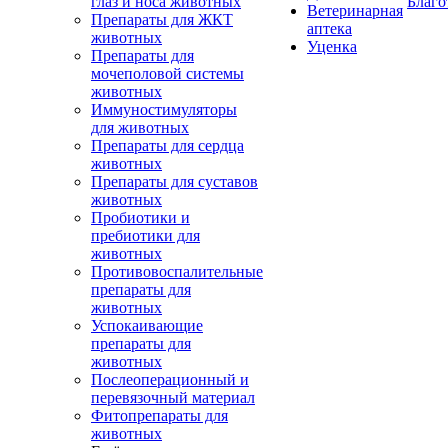
глаз и носа животных
Благо
Ветеринарная
Препараты для ЖКТ
аптека
животных
Уценка
Препараты для
мочеполовой системы
животных
Иммуностимуляторы
для животных
Препараты для сердца
животных
Препараты для суставов
животных
Пробиотики и
пребиотики для
животных
Противовоспалительные
препараты для
животных
Успокаивающие
препараты для
животных
Послеоперационный и
перевязочный материал
Фитопрепараты для
животных