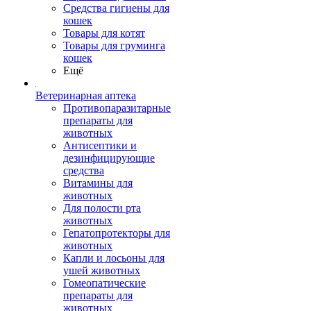
Средства гигиены для
кошек
Товары для котят
Товары для груминга
кошек
Ещё
Ветеринарная аптека
Противопаразитарные
препараты для
животных
Антисептики и
дезинфицирующие
средства
Витамины для
животных
Для полости рта
животных
Гепатопротекторы для
животных
Капли и лосьоны для
ушей животных
Гомеопатические
препараты для
животных