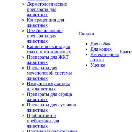
Дерматологические
препараты для
животных
Контрацепция для
животных
Обезболивающие
Скидки
препараты для
животных
Для собак
Капли и лосьоны для
Для кошек
глаз и носа животных
Благо
Ветеринарная
Препараты для ЖКТ
аптека
животных
Уценка
Препараты для
мочеполовой системы
животных
Иммуностимуляторы
для животных
Препараты для сердца
животных
Препараты для суставов
животных
Пробиотики и
пребиотики для
животных
Противовоспалительные