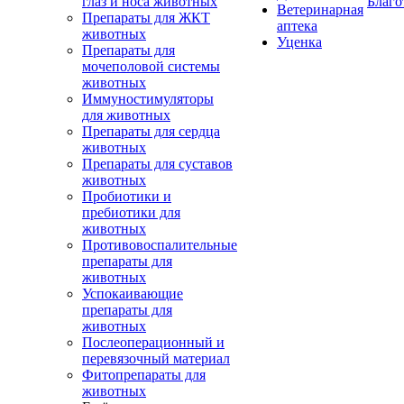
глаз и носа животных
Благо
Ветеринарная
Препараты для ЖКТ
аптека
животных
Уценка
Препараты для
мочеполовой системы
животных
Иммуностимуляторы
для животных
Препараты для сердца
животных
Препараты для суставов
животных
Пробиотики и
пребиотики для
животных
Противовоспалительные
препараты для
животных
Успокаивающие
препараты для
животных
Послеоперационный и
перевязочный материал
Фитопрепараты для
животных