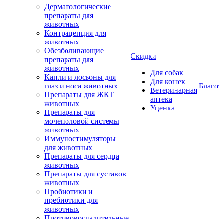
Дерматологические
препараты для
животных
Контрацепция для
животных
Обезболивающие
Скидки
препараты для
животных
Для собак
Капли и лосьоны для
Для кошек
глаз и носа животных
Благо
Ветеринарная
Препараты для ЖКТ
аптека
животных
Уценка
Препараты для
мочеполовой системы
животных
Иммуностимуляторы
для животных
Препараты для сердца
животных
Препараты для суставов
животных
Пробиотики и
пребиотики для
животных
Противовоспалительные