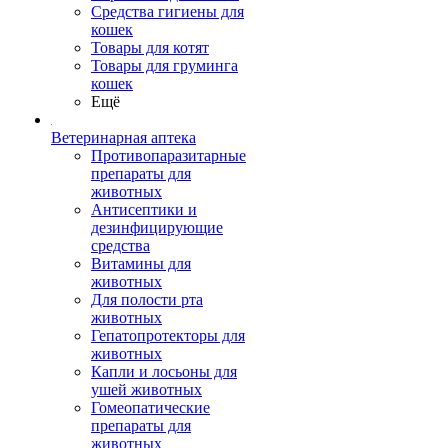
Средства гигиены для
кошек
Товары для котят
Товары для груминга
кошек
Ещё
Ветеринарная аптека
Противопаразитарные
препараты для
животных
Антисептики и
дезинфицирующие
средства
Витамины для
животных
Для полости рта
животных
Гепатопротекторы для
животных
Капли и лосьоны для
ушей животных
Гомеопатические
препараты для
животных