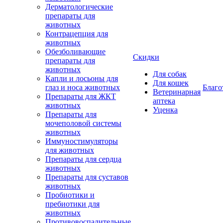
Дерматологические
препараты для
животных
Контрацепция для
животных
Обезболивающие
Скидки
препараты для
животных
Для собак
Капли и лосьоны для
Для кошек
глаз и носа животных
Благо
Ветеринарная
Препараты для ЖКТ
аптека
животных
Уценка
Препараты для
мочеполовой системы
животных
Иммуностимуляторы
для животных
Препараты для сердца
животных
Препараты для суставов
животных
Пробиотики и
пребиотики для
животных
Противовоспалительные