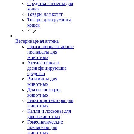
Средства гигиены для
кошек
Товары для котят
Товары для груминга
кошек
Ещё
Ветеринарная аптека
Противопаразитарные
препараты для
животных
Антисептики и
дезинфицирующие
средства
Витамины для
животных
Для полости рта
животных
Гепатопротекторы для
животных
Капли и лосьоны для
ушей животных
Гомеопатические
препараты для
животных