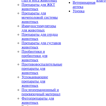
глаз и носа животных
Благо
Ветеринарная
Препараты для ЖКТ
аптека
животных
Уценка
Препараты для
мочеполовой системы
животных
Иммуностимуляторы
для животных
Препараты для сердца
животных
Препараты для суставов
животных
Пробиотики и
пребиотики для
животных
Противовоспалительные
препараты для
животных
Успокаивающие
препараты для
животных
Послеоперационный и
перевязочный материал
Фитопрепараты для
животных