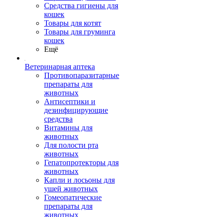
Средства гигиены для
кошек
Товары для котят
Товары для груминга
кошек
Ещё
Ветеринарная аптека
Противопаразитарные
препараты для
животных
Антисептики и
дезинфицирующие
средства
Витамины для
животных
Для полости рта
животных
Гепатопротекторы для
животных
Капли и лосьоны для
ушей животных
Гомеопатические
препараты для
животных