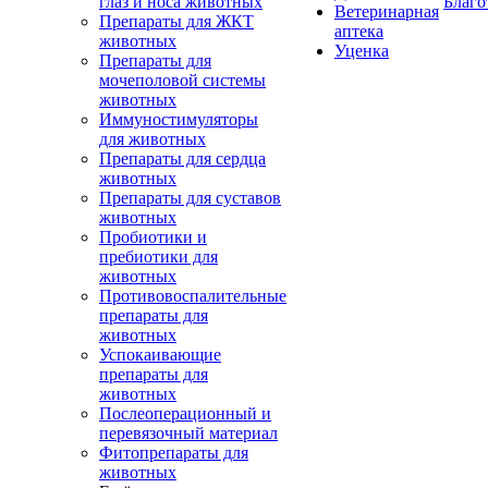
глаз и носа животных
Благо
Ветеринарная
Препараты для ЖКТ
аптека
животных
Уценка
Препараты для
мочеполовой системы
животных
Иммуностимуляторы
для животных
Препараты для сердца
животных
Препараты для суставов
животных
Пробиотики и
пребиотики для
животных
Противовоспалительные
препараты для
животных
Успокаивающие
препараты для
животных
Послеоперационный и
перевязочный материал
Фитопрепараты для
животных