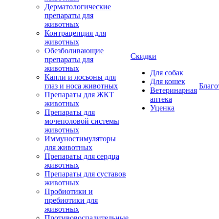
Дерматологические
препараты для
животных
Контрацепция для
животных
Обезболивающие
Скидки
препараты для
животных
Для собак
Капли и лосьоны для
Для кошек
глаз и носа животных
Благо
Ветеринарная
Препараты для ЖКТ
аптека
животных
Уценка
Препараты для
мочеполовой системы
животных
Иммуностимуляторы
для животных
Препараты для сердца
животных
Препараты для суставов
животных
Пробиотики и
пребиотики для
животных
Противовоспалительные