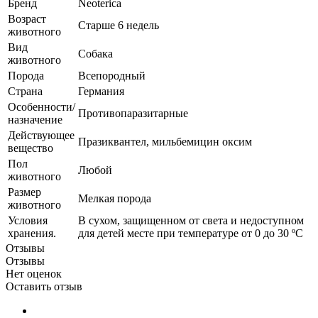
Бренд
Neoterica
Возраст
Старше 6 недель
животного
Вид
Собака
животного
Порода
Всепородный
Страна
Германия
Особенности/
Противопаразитарные
назначение
Действующее
Празиквантел, мильбемицин оксим
вещество
Пол
Любой
животного
Размер
Мелкая порода
животного
Условия
В сухом, защищенном от света и недоступном
хранения.
для детей месте при температуре от 0 до 30 ºС
Отзывы
Отзывы
Нет оценок
Оставить отзыв