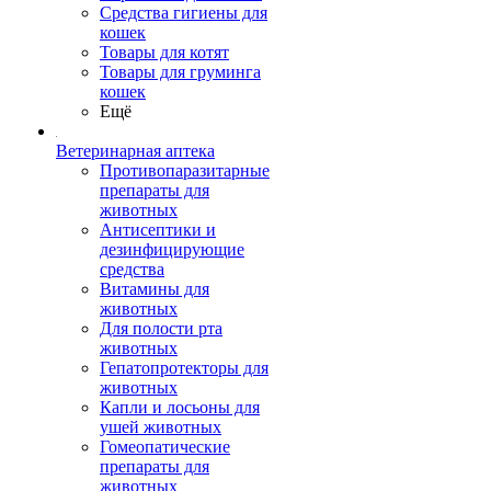
Средства гигиены для
кошек
Товары для котят
Товары для груминга
кошек
Ещё
Ветеринарная аптека
Противопаразитарные
препараты для
животных
Антисептики и
дезинфицирующие
средства
Витамины для
животных
Для полости рта
животных
Гепатопротекторы для
животных
Капли и лосьоны для
ушей животных
Гомеопатические
препараты для
животных