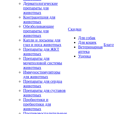
Дерматологические
препараты для
животных
Контрацепция для
животных
Обезболивающие
Скидки
препараты для
животных
Для собак
Капли и лосьоны для
Для кошек
глаз и носа животных
Благо
Ветеринарная
Препараты для ЖКТ
аптека
животных
Уценка
Препараты для
мочеполовой системы
животных
Иммуностимуляторы
для животных
Препараты для сердца
животных
Препараты для суставов
животных
Пробиотики и
пребиотики для
животных
Противовоспалительные