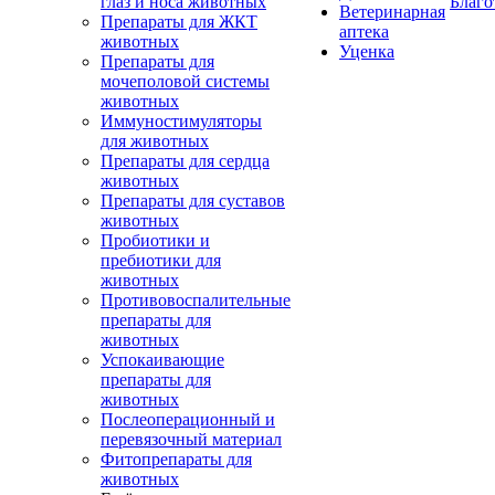
глаз и носа животных
Благо
Ветеринарная
Препараты для ЖКТ
аптека
животных
Уценка
Препараты для
мочеполовой системы
животных
Иммуностимуляторы
для животных
Препараты для сердца
животных
Препараты для суставов
животных
Пробиотики и
пребиотики для
животных
Противовоспалительные
препараты для
животных
Успокаивающие
препараты для
животных
Послеоперационный и
перевязочный материал
Фитопрепараты для
животных