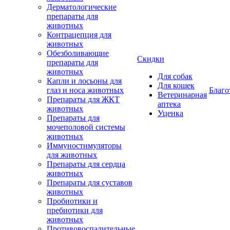
Дерматологические
препараты для
животных
Контрацепция для
животных
Обезболивающие
Скидки
препараты для
животных
Для собак
Капли и лосьоны для
Для кошек
глаз и носа животных
Благо
Ветеринарная
Препараты для ЖКТ
аптека
животных
Уценка
Препараты для
мочеполовой системы
животных
Иммуностимуляторы
для животных
Препараты для сердца
животных
Препараты для суставов
животных
Пробиотики и
пребиотики для
животных
Противовоспалительные