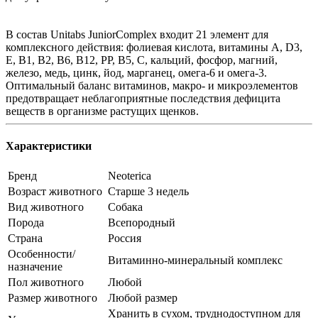
В состав Unitabs JuniorComplex входит 21 элемент для
комплексного действия: фолиевая кислота, витамины А, D3,
Е, В1, В2, В6, В12, РР, В5, С, кальций, фосфор, магний,
железо, медь, цинк, йод, марганец, омега-6 и омега-3.
Оптимальный баланс витаминов, макро- и микроэлементов
предотвращает неблагоприятные последствия дефицита
веществ в организме растущих щенков.
Характеристики
Бренд
Neoterica
Возраст животного
Старше 3 недель
Вид животного
Собака
Порода
Всепородный
Страна
Россия
Особенности/
Витаминно-минеральный комплекс
назначение
Пол животного
Любой
Размер животного
Любой размер
Хранить в сухом, труднодоступном для