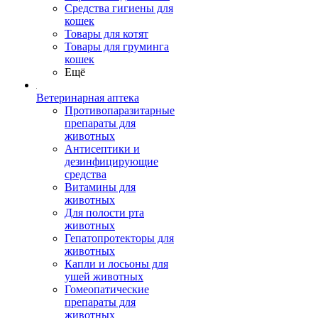
Средства гигиены для
кошек
Товары для котят
Товары для груминга
кошек
Ещё
Ветеринарная аптека
Противопаразитарные
препараты для
животных
Антисептики и
дезинфицирующие
средства
Витамины для
животных
Для полости рта
животных
Гепатопротекторы для
животных
Капли и лосьоны для
ушей животных
Гомеопатические
препараты для
животных