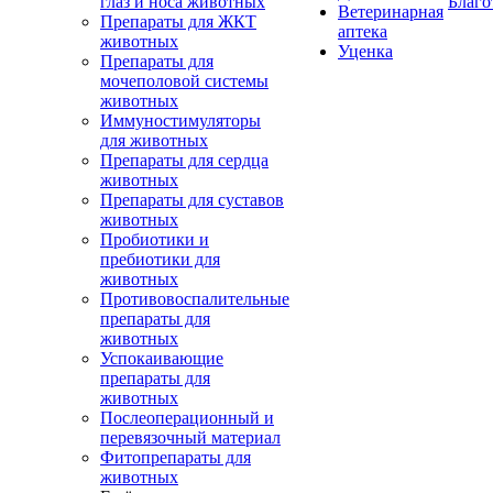
глаз и носа животных
Благо
Ветеринарная
Препараты для ЖКТ
аптека
животных
Уценка
Препараты для
мочеполовой системы
животных
Иммуностимуляторы
для животных
Препараты для сердца
животных
Препараты для суставов
животных
Пробиотики и
пребиотики для
животных
Противовоспалительные
препараты для
животных
Успокаивающие
препараты для
животных
Послеоперационный и
перевязочный материал
Фитопрепараты для
животных