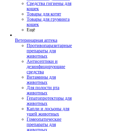
Средства гигиены для
кошек
Товары для котят
Товары для груминга
кошек
Ещё
Ветеринарная аптека
Противопаразитарные
препараты для
животных
Антисептики и
дезинфицирующие
средства
Витамины для
животных
Для полости рта
животных
Гепатопротекторы для
животных
Капли и лосьоны для
ушей животных
Гомеопатические
препараты для
животных