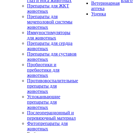
глаз и носа животных
Благо
Ветеринарная
Препараты для ЖКТ
аптека
животных
Уценка
Препараты для
мочеполовой системы
животных
Иммуностимуляторы
для животных
Препараты для сердца
животных
Препараты для суставов
животных
Пробиотики и
пребиотики для
животных
Противовоспалительные
препараты для
животных
Успокаивающие
препараты для
животных
Послеоперационный и
перевязочный материал
Фитопрепараты для
животных