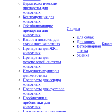
Дерматологические
препараты для
животных
Контрацепция для
животных
Обезболивающие
Скидки
препараты для
животных
Для собак
Капли и лосьоны для
Для кошек
глаз и носа животных
Благо
Ветеринарная
Препараты для ЖКТ
аптека
животных
Уценка
Препараты для
мочеполовой системы
животных
Иммуностимуляторы
для животных
Препараты для сердца
животных
Препараты для суставов
животных
Пробиотики и
пребиотики для
животных
Противовоспалительные