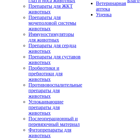
глаз и носа животных
Благо
Ветеринарная
Препараты для ЖКТ
аптека
животных
Уценка
Препараты для
мочеполовой системы
животных
Иммуностимуляторы
для животных
Препараты для сердца
животных
Препараты для суставов
животных
Пробиотики и
пребиотики для
животных
Противовоспалительные
препараты для
животных
Успокаивающие
препараты для
животных
Послеоперационный и
перевязочный материал
Фитопрепараты для
животных