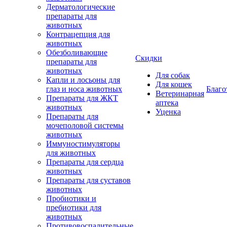
Дерматологические
препараты для
животных
Контрацепция для
животных
Обезболивающие
Скидки
препараты для
животных
Для собак
Капли и лосьоны для
Для кошек
глаз и носа животных
Благо
Ветеринарная
Препараты для ЖКТ
аптека
животных
Уценка
Препараты для
мочеполовой системы
животных
Иммуностимуляторы
для животных
Препараты для сердца
животных
Препараты для суставов
животных
Пробиотики и
пребиотики для
животных
Противовоспалительные