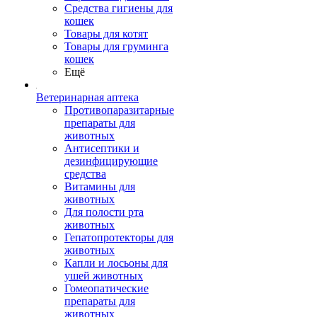
Средства гигиены для
кошек
Товары для котят
Товары для груминга
кошек
Ещё
Ветеринарная аптека
Противопаразитарные
препараты для
животных
Антисептики и
дезинфицирующие
средства
Витамины для
животных
Для полости рта
животных
Гепатопротекторы для
животных
Капли и лосьоны для
ушей животных
Гомеопатические
препараты для
животных