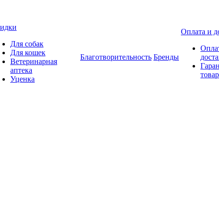
идки
Оплата и д
Для собак
Опла
Для кошек
Благотворительность
Бренды
доста
Ветеринарная
Гаран
аптека
товар
Уценка