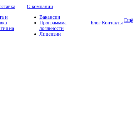
оставка
О компании
та и
Вакансии
Ещё
вка
Программма
Блог
Контакты
тия на
лояльности
Лицензии