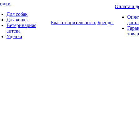
идки
Оплата и д
Для собак
Опла
Для кошек
Благотворительность
Бренды
доста
Ветеринарная
Гаран
аптека
товар
Уценка