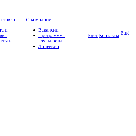
оставка
О компании
та и
Вакансии
Ещё
вка
Программма
Блог
Контакты
тия на
лояльности
Лицензии