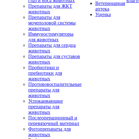
глаз и носа животных
Благо
Ветеринарная
Препараты для ЖКТ
аптека
животных
Уценка
Препараты для
мочеполовой системы
животных
Иммуностимуляторы
для животных
Препараты для сердца
животных
Препараты для суставов
животных
Пробиотики и
пребиотики для
животных
Противовоспалительные
препараты для
животных
Успокаивающие
препараты для
животных
Послеоперационный и
перевязочный материал
Фитопрепараты для
животных