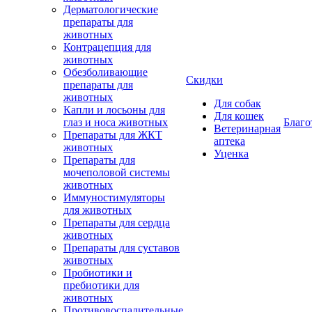
Дерматологические
препараты для
животных
Контрацепция для
животных
Обезболивающие
Скидки
препараты для
животных
Для собак
Капли и лосьоны для
Для кошек
глаз и носа животных
Благо
Ветеринарная
Препараты для ЖКТ
аптека
животных
Уценка
Препараты для
мочеполовой системы
животных
Иммуностимуляторы
для животных
Препараты для сердца
животных
Препараты для суставов
животных
Пробиотики и
пребиотики для
животных
Противовоспалительные