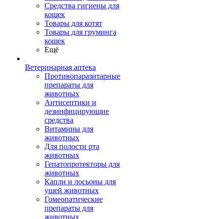
Средства гигиены для
кошек
Товары для котят
Товары для груминга
кошек
Ещё
Ветеринарная аптека
Противопаразитарные
препараты для
животных
Антисептики и
дезинфицирующие
средства
Витамины для
животных
Для полости рта
животных
Гепатопротекторы для
животных
Капли и лосьоны для
ушей животных
Гомеопатические
препараты для
животных