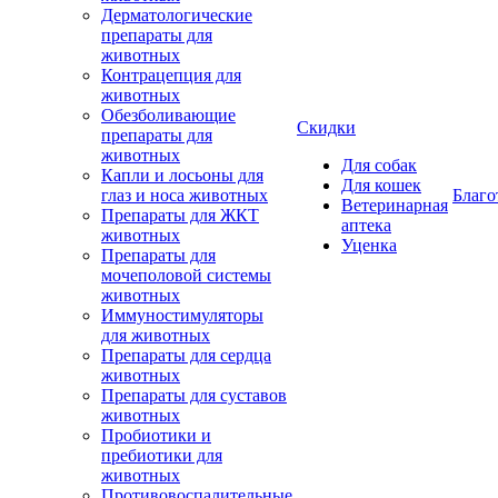
Дерматологические
препараты для
животных
Контрацепция для
животных
Обезболивающие
Скидки
препараты для
животных
Для собак
Капли и лосьоны для
Для кошек
глаз и носа животных
Благо
Ветеринарная
Препараты для ЖКТ
аптека
животных
Уценка
Препараты для
мочеполовой системы
животных
Иммуностимуляторы
для животных
Препараты для сердца
животных
Препараты для суставов
животных
Пробиотики и
пребиотики для
животных
Противовоспалительные