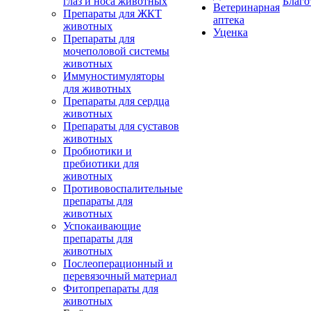
глаз и носа животных
Благо
Ветеринарная
Препараты для ЖКТ
аптека
животных
Уценка
Препараты для
мочеполовой системы
животных
Иммуностимуляторы
для животных
Препараты для сердца
животных
Препараты для суставов
животных
Пробиотики и
пребиотики для
животных
Противовоспалительные
препараты для
животных
Успокаивающие
препараты для
животных
Послеоперационный и
перевязочный материал
Фитопрепараты для
животных