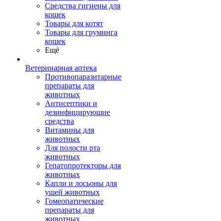
Средства гигиены для
кошек
Товары для котят
Товары для груминга
кошек
Ещё
Ветеринарная аптека
Противопаразитарные
препараты для
животных
Антисептики и
дезинфицирующие
средства
Витамины для
животных
Для полости рта
животных
Гепатопротекторы для
животных
Капли и лосьоны для
ушей животных
Гомеопатические
препараты для
животных