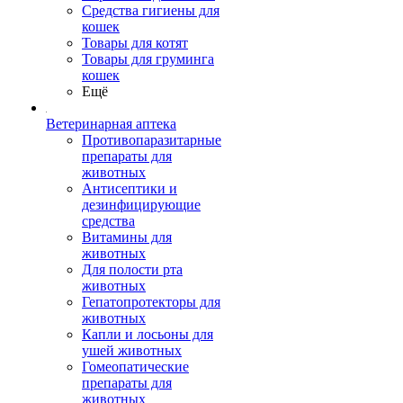
Средства гигиены для
кошек
Товары для котят
Товары для груминга
кошек
Ещё
Ветеринарная аптека
Противопаразитарные
препараты для
животных
Антисептики и
дезинфицирующие
средства
Витамины для
животных
Для полости рта
животных
Гепатопротекторы для
животных
Капли и лосьоны для
ушей животных
Гомеопатические
препараты для
животных