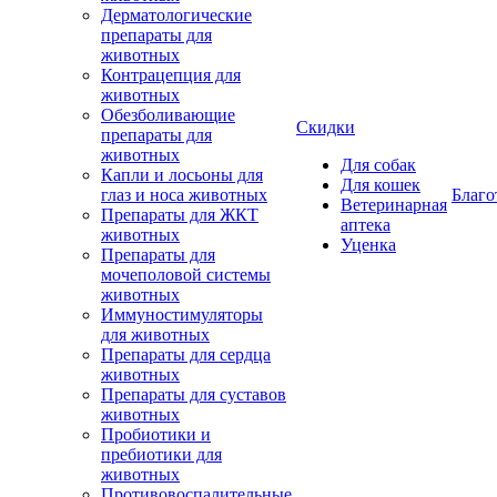
Дерматологические
препараты для
животных
Контрацепция для
животных
Обезболивающие
Скидки
препараты для
животных
Для собак
Капли и лосьоны для
Для кошек
глаз и носа животных
Благо
Ветеринарная
Препараты для ЖКТ
аптека
животных
Уценка
Препараты для
мочеполовой системы
животных
Иммуностимуляторы
для животных
Препараты для сердца
животных
Препараты для суставов
животных
Пробиотики и
пребиотики для
животных
Противовоспалительные