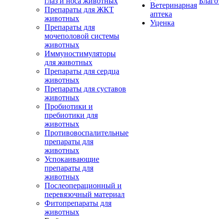
глаз и носа животных
Благо
Ветеринарная
Препараты для ЖКТ
аптека
животных
Уценка
Препараты для
мочеполовой системы
животных
Иммуностимуляторы
для животных
Препараты для сердца
животных
Препараты для суставов
животных
Пробиотики и
пребиотики для
животных
Противовоспалительные
препараты для
животных
Успокаивающие
препараты для
животных
Послеоперационный и
перевязочный материал
Фитопрепараты для
животных