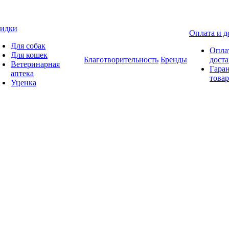
идки
Оплата и д
Для собак
Опла
Для кошек
Благотворительность
Бренды
доста
Ветеринарная
Гаран
аптека
товар
Уценка