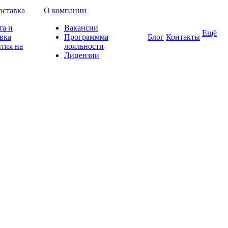
оставка
О компании
та и
Вакансии
Ещё
вка
Программма
Блог
Контакты
тия на
лояльности
Лицензии