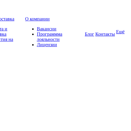
оставка
О компании
та и
Вакансии
Ещё
вка
Программма
Блог
Контакты
тия на
лояльности
Лицензии