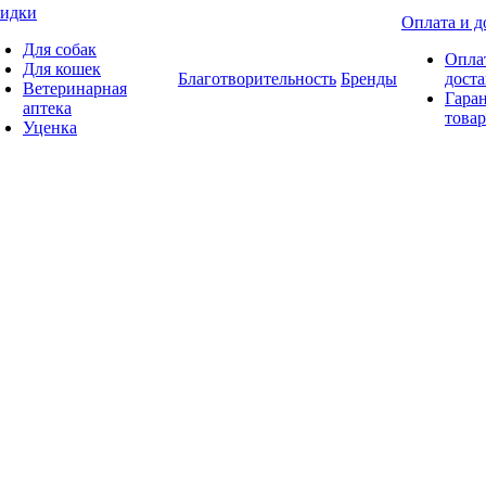
идки
Оплата и д
Для собак
Опла
Для кошек
Благотворительность
Бренды
доста
Ветеринарная
Гаран
аптека
товар
Уценка