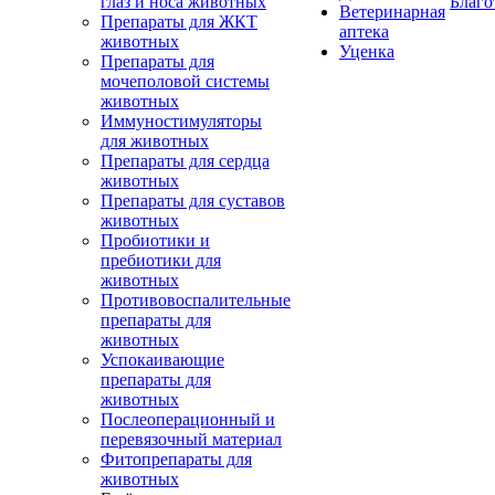
глаз и носа животных
Благо
Ветеринарная
Препараты для ЖКТ
аптека
животных
Уценка
Препараты для
мочеполовой системы
животных
Иммуностимуляторы
для животных
Препараты для сердца
животных
Препараты для суставов
животных
Пробиотики и
пребиотики для
животных
Противовоспалительные
препараты для
животных
Успокаивающие
препараты для
животных
Послеоперационный и
перевязочный материал
Фитопрепараты для
животных