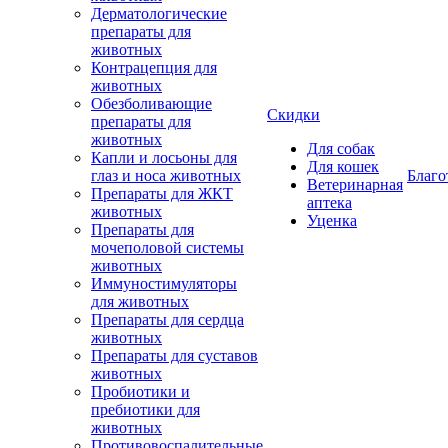
Дерматологические
препараты для
животных
Контрацепция для
животных
Обезболивающие
Скидки
препараты для
животных
Для собак
Капли и лосьоны для
Для кошек
глаз и носа животных
Благо
Ветеринарная
Препараты для ЖКТ
аптека
животных
Уценка
Препараты для
мочеполовой системы
животных
Иммуностимуляторы
для животных
Препараты для сердца
животных
Препараты для суставов
животных
Пробиотики и
пребиотики для
животных
Противовоспалительные