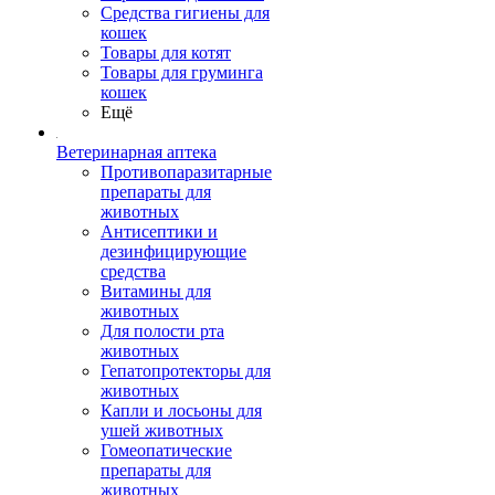
Средства гигиены для
кошек
Товары для котят
Товары для груминга
кошек
Ещё
Ветеринарная аптека
Противопаразитарные
препараты для
животных
Антисептики и
дезинфицирующие
средства
Витамины для
животных
Для полости рта
животных
Гепатопротекторы для
животных
Капли и лосьоны для
ушей животных
Гомеопатические
препараты для
животных