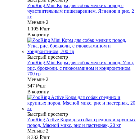
ZooRing Mini Корм для собак мелких пород с
чувствительным пищеварением, Ягненок и рис, 2
кг
Меньше 2
1 105
₽
/шт
В корзину
Быстрый просмотр
ZooRing Mini Корм для собак мелких пород, Утка,
рис, брокколи, с глюкозамином и хондроитином,
700 гр
Меньше 2
547
₽
/шт
В корзину
Быстрый просмотр
ZooRing Active Корм для собак средних и крупных
пород, Мясной микс, рис и пастернак, 20 кг
Меньше 2
8 332
₽
/шт