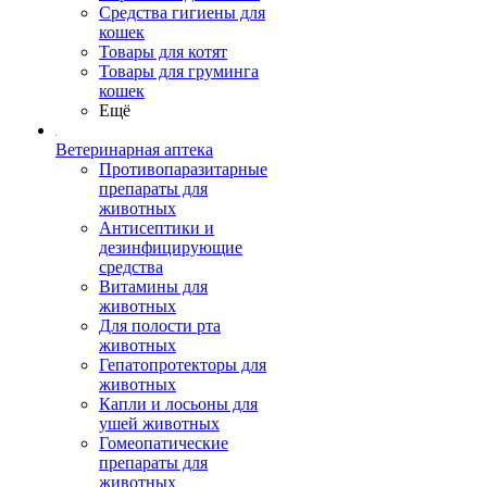
Средства гигиены для
кошек
Товары для котят
Товары для груминга
кошек
Ещё
Ветеринарная аптека
Противопаразитарные
препараты для
животных
Антисептики и
дезинфицирующие
средства
Витамины для
животных
Для полости рта
животных
Гепатопротекторы для
животных
Капли и лосьоны для
ушей животных
Гомеопатические
препараты для
животных