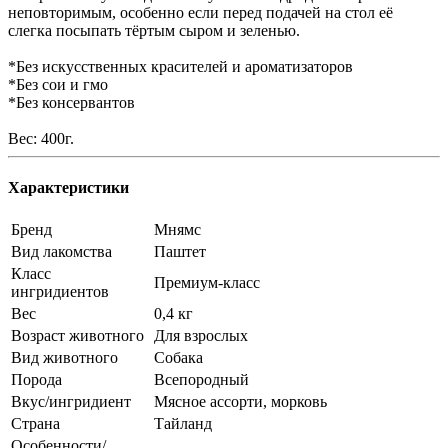
неповторимым, особенно если перед подачей на стол её
слегка посыпать тёртым сыром и зеленью.
*Без искусственных красителей и ароматизаторов
*Без сои и гмо
*Без консервантов
Вес: 400г.
Характеристики
Бренд
Мнямс
Вид лакомства
Паштет
Класс
Премиум-класс
ингридиентов
Вес
0,4 кг
Возраст животного
Для взрослых
Вид животного
Собака
Порода
Всепородный
Вкус/ингридиент
Мясное ассорти, морковь
Страна
Тайланд
Особенности/