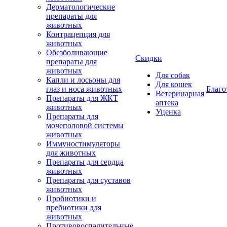
Дерматологические
препараты для
животных
Контрацепция для
животных
Обезболивающие
Скидки
препараты для
животных
Для собак
Капли и лосьоны для
Для кошек
глаз и носа животных
Благо
Ветеринарная
Препараты для ЖКТ
аптека
животных
Уценка
Препараты для
мочеполовой системы
животных
Иммуностимуляторы
для животных
Препараты для сердца
животных
Препараты для суставов
животных
Пробиотики и
пребиотики для
животных
Противовоспалительные