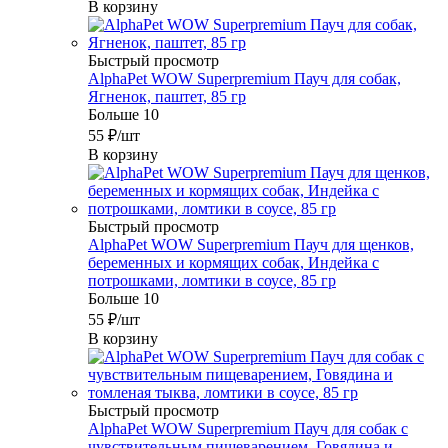
В корзину
Быстрый просмотр
AlphaPet WOW Superpremium Пауч для собак,
Ягненок, паштет, 85 гр
Больше 10
55
₽
/шт
В корзину
Быстрый просмотр
AlphaPet WOW Superpremium Пауч для щенков,
беременных и кормящих собак, Индейка с
потрошками, ломтики в соусе, 85 гр
Больше 10
55
₽
/шт
В корзину
Быстрый просмотр
AlphaPet WOW Superpremium Пауч для собак с
чувствительным пищеварением, Говядина и