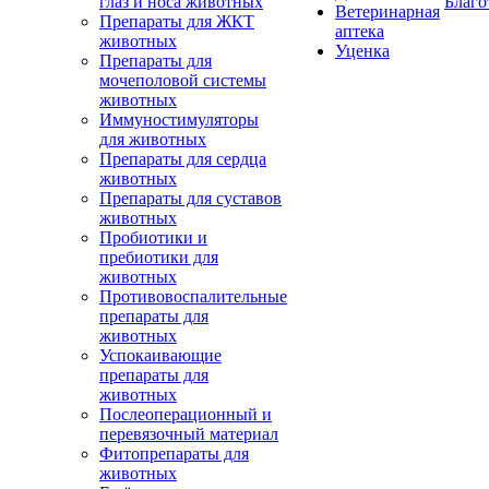
глаз и носа животных
Благо
Ветеринарная
Препараты для ЖКТ
аптека
животных
Уценка
Препараты для
мочеполовой системы
животных
Иммуностимуляторы
для животных
Препараты для сердца
животных
Препараты для суставов
животных
Пробиотики и
пребиотики для
животных
Противовоспалительные
препараты для
животных
Успокаивающие
препараты для
животных
Послеоперационный и
перевязочный материал
Фитопрепараты для
животных