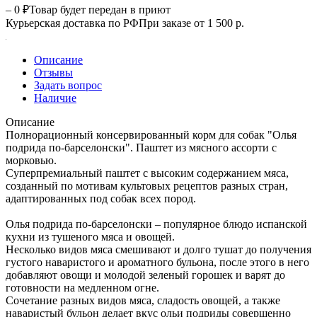
– 0 ₽
Товар будет передан в приют
Курьерская доставка по РФ
При заказе от 1 500 р.
Описание
Отзывы
Задать вопрос
Наличие
Описание
Полнорационный консервированный корм для собак "Олья
подрида по-барселонски". Паштет из мясного ассорти с
морковью.
Суперпремиальный паштет с высоким содержанием мяса,
созданный по мотивам культовых рецептов разных стран,
адаптированных под собак всех пород.
Олья подрида по-барселонски – популярное блюдо испанской
кухни из тушеного мяса и овощей.
Несколько видов мяса смешивают и долго тушат до получения
густого наваристого и ароматного бульона, после этого в него
добавляют овощи и молодой зеленый горошек и варят до
готовности на медленном огне.
Сочетание разных видов мяса, сладость овощей, а также
наваристый бульон делает вкус ольи подриды совершенно