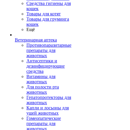
Средства гигиены для
кошек
Товары для котят
Товары для груминга
кошек
Ещё
Ветеринарная аптека
Противопаразитарные
препараты для
животных
Антисептики и
дезинфицирующие
средства
Витамины для
животных
Для полости рта
животных
Гепатопротекторы для
животных
Капли и лосьоны для
ушей животных
Гомеопатические
препараты для
животных