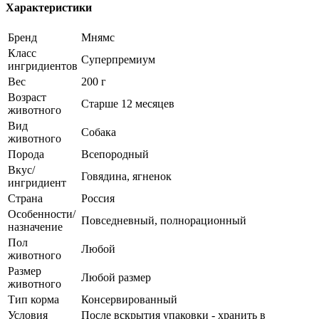
Характеристики
Бренд
Мнямс
Класс
Суперпремиум
ингридиентов
Вес
200 г
Возраст
Старше 12 месяцев
животного
Вид
Собака
животного
Порода
Всепородный
Вкус/
Говядина, ягненок
ингридиент
Страна
Россия
Особенности/
Повседневный, полнорационный
назначение
Пол
Любой
животного
Размер
Любой размер
животного
Тип корма
Консервированный
Условия
После вскрытия упаковки - хранить в