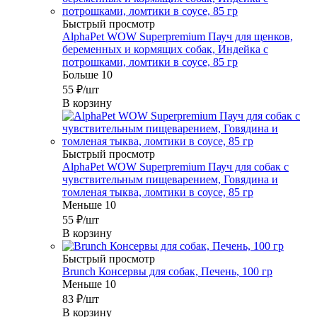
Быстрый просмотр
AlphaPet WOW Superpremium Пауч для щенков,
беременных и кормящих собак, Индейка с
потрошками, ломтики в соусе, 85 гр
Больше 10
55
₽
/шт
В корзину
Быстрый просмотр
AlphaPet WOW Superpremium Пауч для собак с
чувствительным пищеварением, Говядина и
томленая тыква, ломтики в соусе, 85 гр
Меньше 10
55
₽
/шт
В корзину
Быстрый просмотр
Brunch Консервы для собак, Печень, 100 гр
Меньше 10
83
₽
/шт
В корзину