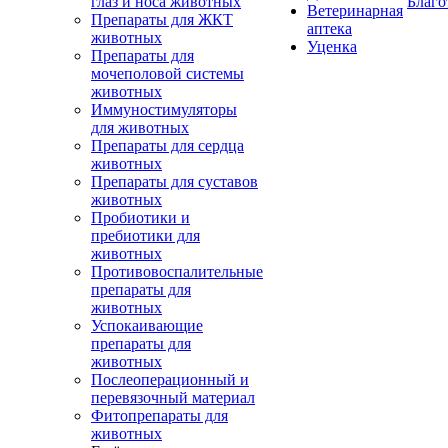
глаз и носа животных
Благо
Ветеринарная
Препараты для ЖКТ
аптека
животных
Уценка
Препараты для
мочеполовой системы
животных
Иммуностимуляторы
для животных
Препараты для сердца
животных
Препараты для суставов
животных
Пробиотики и
пребиотики для
животных
Противовоспалительные
препараты для
животных
Успокаивающие
препараты для
животных
Послеоперационный и
перевязочный материал
Фитопрепараты для
животных