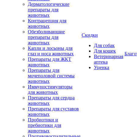
Дерматологические
препараты для
животных
Контрацепция для
животных
Обезболивающие
Скидки
препараты для
животных
Для собак
Капли и лосьоны для
Для кошек
глаз и носа животных
Благо
Ветеринарная
Препараты для ЖКТ
аптека
животных
Уценка
Препараты для
мочеполовой системы
животных
Иммуностимуляторы
для животных
Препараты для сердца
животных
Препараты для суставов
животных
Пробиотики и
пребиотики для
животных
Противовоспалительные