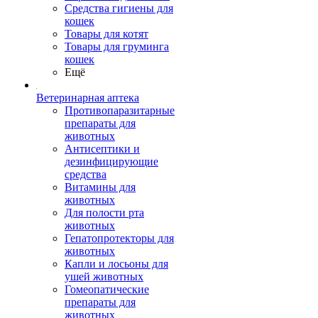
Средства гигиены для
кошек
Товары для котят
Товары для груминга
кошек
Ещё
Ветеринарная аптека
Противопаразитарные
препараты для
животных
Антисептики и
дезинфицирующие
средства
Витамины для
животных
Для полости рта
животных
Гепатопротекторы для
животных
Капли и лосьоны для
ушей животных
Гомеопатические
препараты для
животных