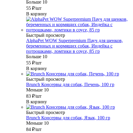
Больше 10
55
₽
/шт
В корзину
Быстрый просмотр
AlphaPet WOW Superpremium Пауч для щенков,
беременных и кормящих собак, Индейка с
потрошками, ломтики в соусе, 85 гр
Больше 10
55
₽
/шт
В корзину
Быстрый просмотр
Brunch Консервы для собак, Печень, 100 гр
Меньше 10
83
₽
/шт
В корзину
Быстрый просмотр
Brunch Консервы для собак, Язык, 100 гр
Меньше 10
84
₽
/шт