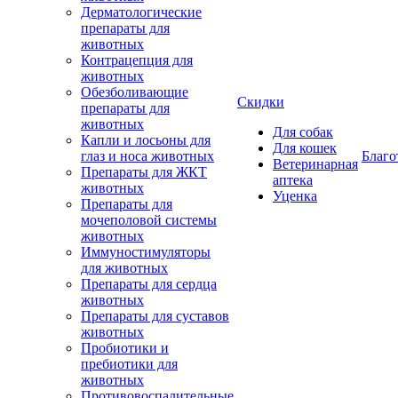
Дерматологические
препараты для
животных
Контрацепция для
животных
Обезболивающие
Скидки
препараты для
животных
Для собак
Капли и лосьоны для
Для кошек
глаз и носа животных
Благо
Ветеринарная
Препараты для ЖКТ
аптека
животных
Уценка
Препараты для
мочеполовой системы
животных
Иммуностимуляторы
для животных
Препараты для сердца
животных
Препараты для суставов
животных
Пробиотики и
пребиотики для
животных
Противовоспалительные