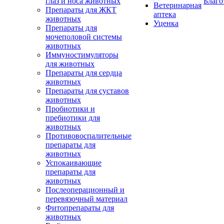
глаз и носа животных
Благо
Ветеринарная
Препараты для ЖКТ
аптека
животных
Уценка
Препараты для
мочеполовой системы
животных
Иммуностимуляторы
для животных
Препараты для сердца
животных
Препараты для суставов
животных
Пробиотики и
пребиотики для
животных
Противовоспалительные
препараты для
животных
Успокаивающие
препараты для
животных
Послеоперационный и
перевязочный материал
Фитопрепараты для
животных