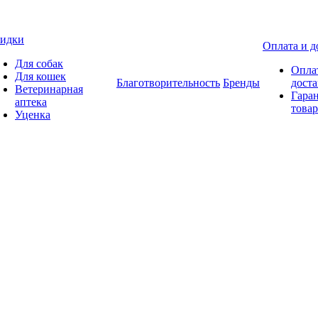
идки
Оплата и д
Для собак
Опла
Для кошек
Благотворительность
Бренды
доста
Ветеринарная
Гаран
аптека
товар
Уценка