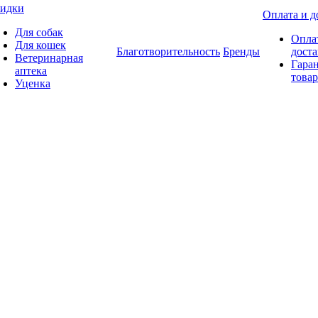
идки
Оплата и д
Для собак
Опла
Для кошек
Благотворительность
Бренды
доста
Ветеринарная
Гаран
аптека
товар
Уценка