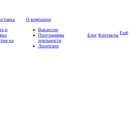
оставка
О компании
та и
Вакансии
Ещё
вка
Программма
Блог
Контакты
тия на
лояльности
Лицензии