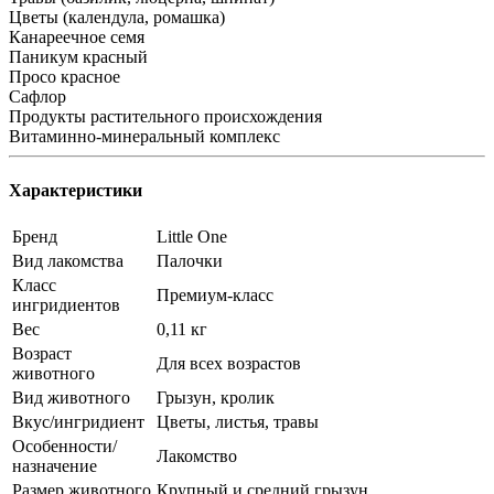
Цветы (календула, ромашка)
Канареечное семя
Паникум красный
Просо красное
Сафлор
Продукты растительного происхождения
Витаминно-минеральный комплекс
Характеристики
Бренд
Little One
Вид лакомства
Палочки
Класс
Премиум-класс
ингридиентов
Вес
0,11 кг
Возраст
Для всех возрастов
животного
Вид животного
Грызун, кролик
Вкус/ингридиент
Цветы, листья, травы
Особенности/
Лакомство
назначение
Размер животного
Крупный и средний грызун