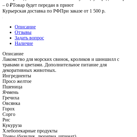
– 0 ₽
Товар будет передан в приют
Курьерская доставка по РФ
При заказе от 1 500 р.
Описание
Отзывы
Задать вопрос
Наличие
Описание
Лакомство для морских свинок, кроликов и шиншилл с
травами и цветами. Дополнительное питание для
декоративных животных.
Ингредиенты
Просо желтое
Пшеница
Ячмень
Гречиха
Овсянка
Горох
Сорго
Рис
Кукуруза
Хлебопекарные продукты
Травы (базилик, люцерна, шпинат)