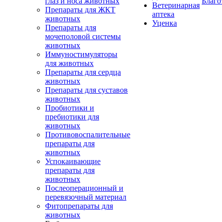
глаз и носа животных
Благо
Ветеринарная
Препараты для ЖКТ
аптека
животных
Уценка
Препараты для
мочеполовой системы
животных
Иммуностимуляторы
для животных
Препараты для сердца
животных
Препараты для суставов
животных
Пробиотики и
пребиотики для
животных
Противовоспалительные
препараты для
животных
Успокаивающие
препараты для
животных
Послеоперационный и
перевязочный материал
Фитопрепараты для
животных