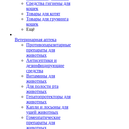
Средства гигиены для
кошек
Товары для котят
Товары для груминга
кошек
Ещё
Ветеринарная аптека
Противопаразитарные
препараты для
животных
Антисептики и
дезинфицирующие
средства
Витамины для
животных
Для полости рта
животных
Гепатопротекторы для
животных
Капли и лосьоны для
ушей животных
Гомеопатические
препараты для
животных