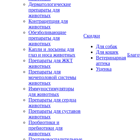
Дерматологические
препараты для
животных
Контрацепция для
животных
Обезболивающие
Скидки
препараты для
животных
Для собак
Капли и лосьоны для
Для кошек
глаз и носа животных
Благо
Ветеринарная
Препараты для ЖКТ
аптека
животных
Уценка
Препараты для
мочеполовой системы
животных
Иммуностимуляторы
для животных
Препараты для сердца
животных
Препараты для суставов
животных
Пробиотики и
пребиотики для
животных
Противовоспалительные